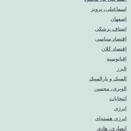
اسماعیلی، پرویز
اصفهان
اصناف پزشکی
اقتصاد سیاسی
اقتصاد کلان
اقیانوسیه
البرز
المپيك و پارالمپيك
الویری، محسن
انتخابات
انرژی
انرژی هسته‌ای
انصاری، هادی