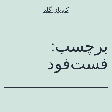
رش
کاویان گلد
ه
حتوا
برچسب:
فست‌فود