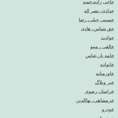
حاجی زاده،حمید
حدادی، نصر اله
حسینی جبلی، رضا
حق شناس، هادی
حوادث
خالقی ، مینو
خامه یار،عباس
خانواده
خاورمیانه
خبر وبلاگ
خراسان رضوی
خرمشاهی، بهاالدین
خودرو