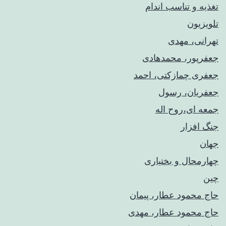
تغذیه و تناسب اندام
تلویزیون
تهرانی، مهدی
جعفرپور، محمدهادی
جعفری چمازکتی، احمد
جعفریان، رسول
جمعه ای،روح اله
جنگ افزار
جهان
چهارمحال و بختیاری
چین
حاج محمود عطار، پیمان
حاج محمود عطار، مهدی