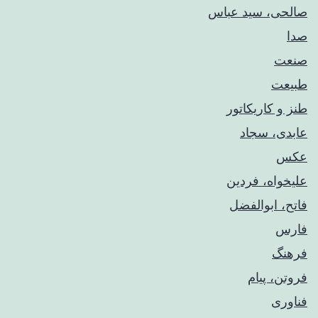
صالحی، سید عباس
صدا
صنعت
طبیعت
طنز و کاریکاتور
عابدی، سجاد
عکس
علیخواه، فردین
فاتح، ابوالفضل
فارس
فرهنگ
فروتن، پیام
فناوری