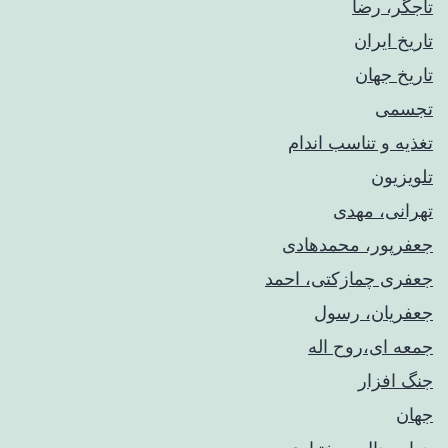
تاجگر، رضا
تاریخ ایران
تاریخ جهان
تجسمی
تغذیه و تناسب اندام
تلویزیون
تهرانی، مهدی
جعفرپور، محمدهادی
جعفری چمازکتی، احمد
جعفریان، رسول
جمعه ای،روح اله
جنگ افزار
جهان