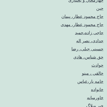
چهارمحال و بختیاری
چین
حاج محمود عطار، پیمان
حاج محمود عطار، مهدی
حاجی زاده،حمید
حدادی، نصر اله
حسینی جبلی، رضا
حق شناس، هادی
حوادث
خالقی ، مینو
خامه یار،عباس
خانواده
خاورمیانه
خبر وبلاگ