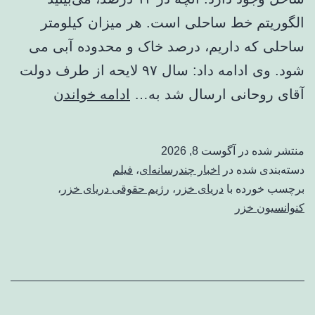
الگوریتم خط ساحلی است. هر میزان کیلومتر
ساحلی که داریم، درصد خاک و محدوده آبی می
شود. وی ادامه داد: سال ۹۷ لایحه از طرف دولت
ببینید
آقای روحانی ارسال شد به…
ادامه خواندن
|
ماجرای
منتشر شده در
آگوست 8, 2026
تقسیم
دسته‌بندی شده در
اخبار چندرسانه‌ای
،
فیلم
دریای
برچسب خورده با
دریای خزر
،
رژیم حقوقی دریای خزر
،
کنوانسیون خزر
خزر
چیست؟