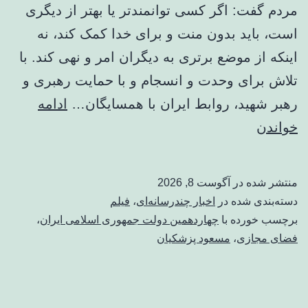
مردم گفت: اگر کسی توانمندتر یا بهتر از دیگری
است، باید بدون منت و برای خدا کمک کند، نه
اینکه از موضع برتری به دیگران امر و نهی کند. با
تلاش برای وحدت و انسجام و با حمایت رهبری و
رهبر شهید، روابط ایران با همسایگان…
ادامه
ببینید
خواندن
|
پزشکیان:
منتشر شده در
آگوست 8, 2026
جامعه
دسته‌بندی شده در
اخبار چندرسانه‌ای
،
فیلم
را
برچسب خورده با
چهاردهمین دولت جمهوری اسلامی ایران
،
فضای مجازی
،
مسعود پزشکیان
نمی‌توان
با
امر