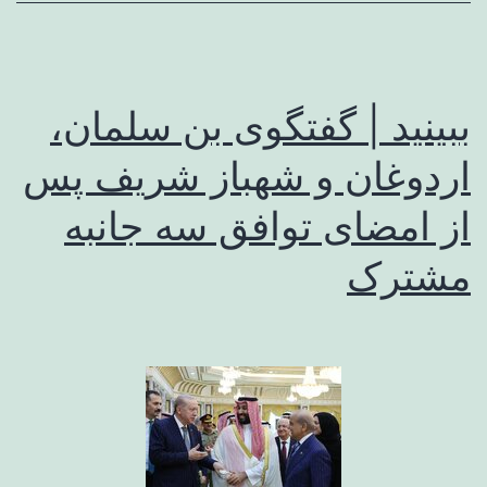
و
نهی
اداره
ببینید | گفتگوی بن سلمان،
کرد
اردوغان و شهباز شریف پس
از امضای توافق سه جانبه
مشترک