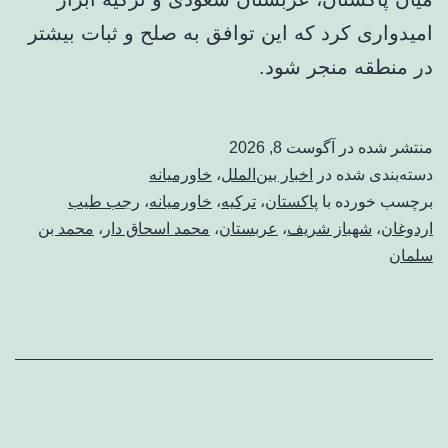
امیدواری کرد که این توافق به صلح و ثبات بیشتر
در منطقه منجر شود.
منتشر شده در
آگوست 8, 2026
دسته‌بندی شده در
اخبار بین‌الملل
،
خاورمیانه
برچسب خورده با
پاکستان
،
ترکیه
،
خاورمیانه
،
رجب طیب
اردوغان
،
شهباز شریف
،
عربستان
،
محمد اسحاق دار
،
محمد بن
سلمان