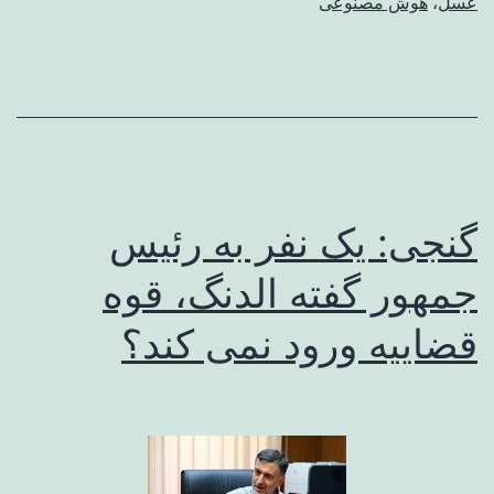
عسل
،
هوش مصنوعی
گنجی: یک نفر به رئیس
جمهور گفته الدنگ، قوه
قضاییه ورود نمی کند؟