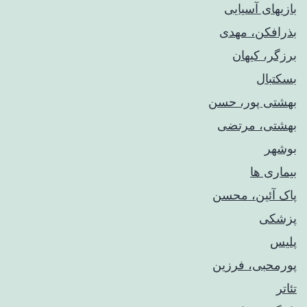
بازیهای آسیایی
بذرافکن، مهدی
برزگر، کیهان
بسکتبال
بهشتی پور، حسن
بهشتی، مرتضی
بوشهر
بیماری ها
پاک آئین، محسن
پزشکی
پلیس
پورمحبی، فرزین
تئاتر