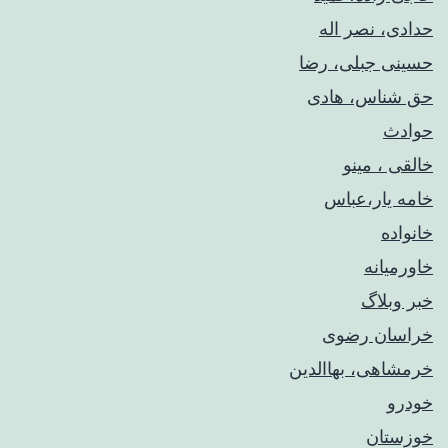
حدادی، نصر اله
حسینی جبلی، رضا
حق شناس، هادی
حوادث
خالقی ، مینو
خامه یار،عباس
خانواده
خاورمیانه
خبر وبلاگ
خراسان رضوی
خرمشاهی، بهاالدین
خودرو
خوزستان