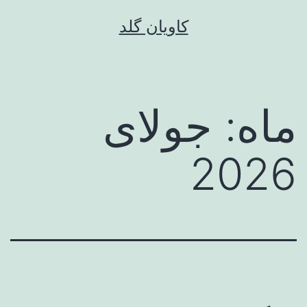
رش
کاویان گلد
ه
حتوا
ماه:
جولای
2026