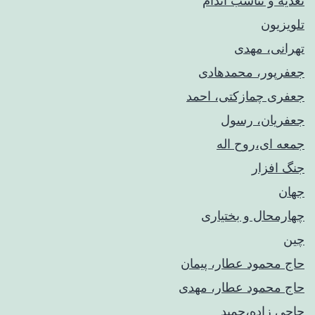
تغذیه و تناسب اندام
تلویزیون
تهرانی، مهدی
جعفرپور، محمدهادی
جعفری چمازکتی، احمد
جعفریان، رسول
جمعه ای،روح اله
جنگ افزار
جهان
چهارمحال و بختیاری
چین
حاج محمود عطار، پیمان
حاج محمود عطار، مهدی
حاجی زاده،حمید