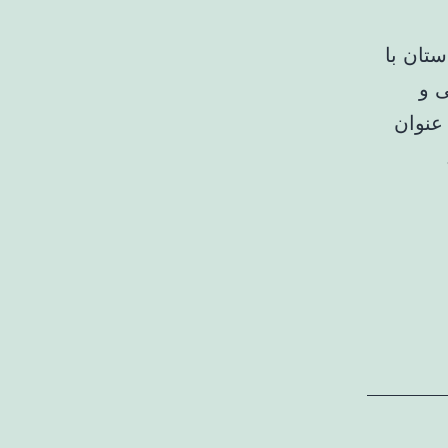
تان با
ی و
عنوان