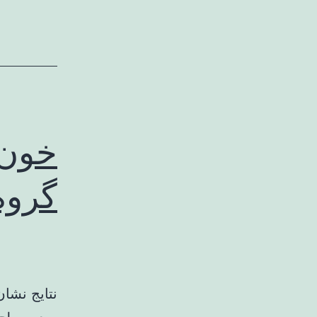
خون 
گروه