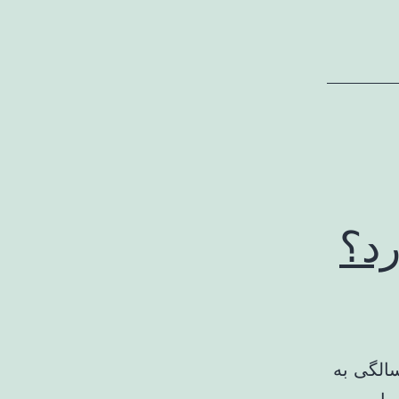
د؟
 داد افرادی که به ۱۰۰ سالگی رسیدند، معمولاً از ۶۰ سالگی به