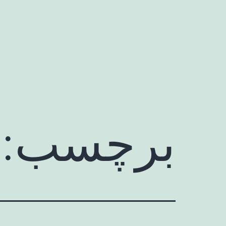
رش
ه
حتوا
برچسب: