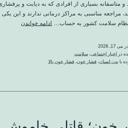
 و متاسفانه بسیاری از افرادی که به دیابت و پرفشار
د، مراجعه مناسبی به مراکز درمانی ندارند و این یکی ا
ابتلای
ظام سلامت کشور به حساب…
ادامه خواندن
۲۵
درصد
در
می 17, 2026
جامعه
ده در
اخبار اجتماعی
،
سلامت
به
ه با
بدن انسان
،
فشار خون
،
فشار خون بالا
این
بیماری
 خون؛ قاتلی خاموش د