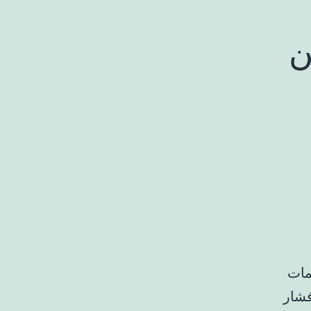
ین
مات
رصد جامعه فشار