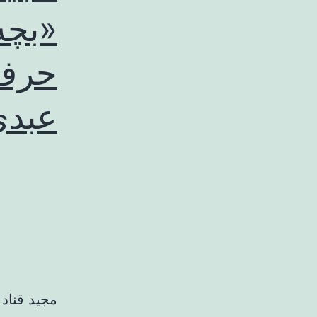
«بچه
حرف‌
عبدی
مجید قناد 