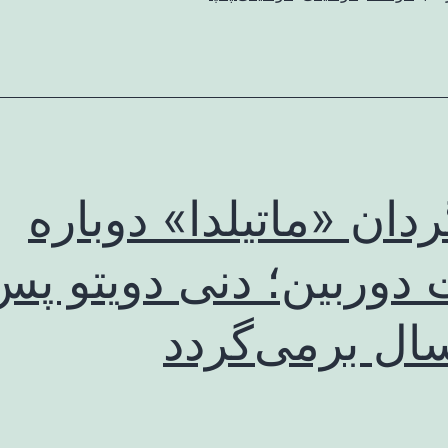
دان «ماتیلدا» دوباره
دوربین؛ دنی دویتو پس