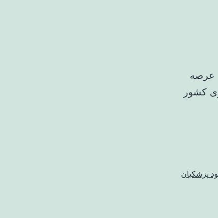
ل عرصه
ری کشور
د پزشکیان