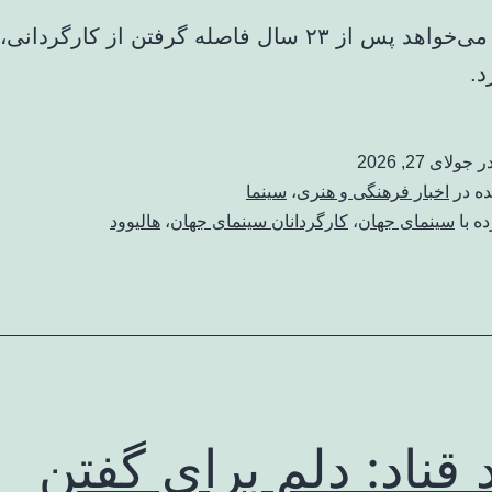
دنی دویتو می‌خواهد پس از ۲۳ سال فاصله گرفتن از کارگر
د.
در
جولای 27, 2026
ده در
اخبار فرهنگی و هنری
،
سینما
ه با
سینمای جهان
،
کارگردانان سینمای جهان
،
هالیوود
 قناد: دلم برای گفتن