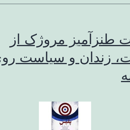
ت طنزآمیز مروژک از
، زندان و سیاست رو
ه