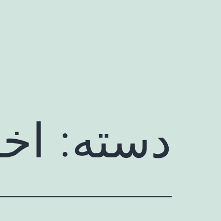
رش
ه
حتوا
دسته:
اخب