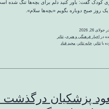
زی کودک گفت: باور کنید دلم برای بچه‌ها تنگ شده است
یک روز صبح دوباره بگویم «بچه‌ها سلام».
در
جولای 26, 2026
ده در
اخبار فرهنگی و هنری
،
تئاتر
ه با
تئاتر
،
خانه تئاتر
،
مجید قناد
د پزشکیان درگذشت ا