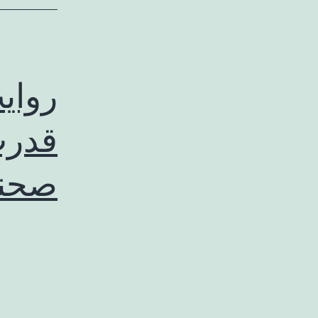
روای
قدرت
صحن