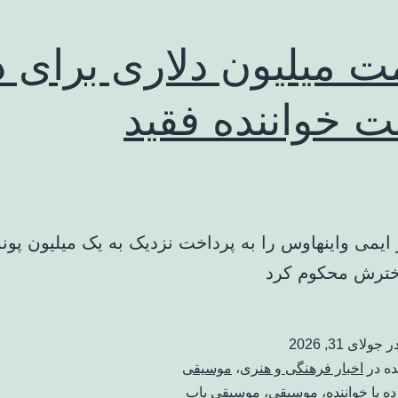
ت میلیون دلاری برای د
 خواننده فقید
ایمی واینهاوس را به پرداخت نزدیک به یک میلیون پوند
خترش محکوم کرد
در
جولای 31, 2026
ده در
اخبار فرهنگی و هنری
،
موسیقی
ه با
خواننده
،
موسیقی
،
موسیقی پاپ