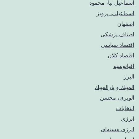
اسماعیل نیا، محمود
اسماعیلی، پرویز
اصفهان
اصناف پزشکی
اقتصاد سیاسی
اقتصاد کلان
اقیانوسیه
البرز
المپيك و پارالمپيك
الویری، محسن
انتخابات
انرژی
انرژی هسته‌ای