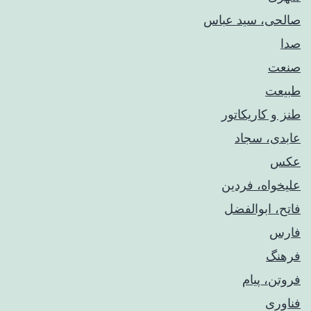
صالحی، سید عباس
صدا
صنعت
طبیعت
طنز و کاریکاتور
عابدی، سجاد
عکس
علیخواه، فردین
فاتح، ابوالفضل
فارس
فرهنگ
فروتن، پیام
فناوری