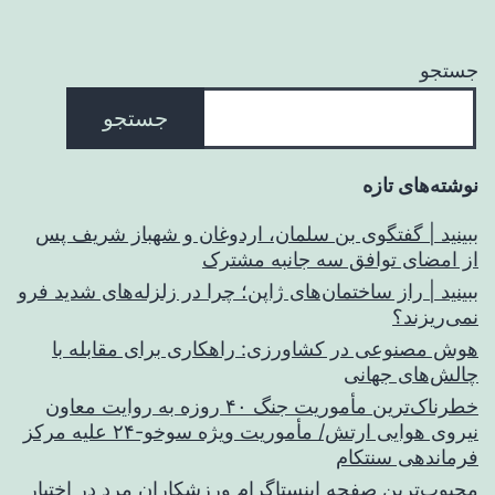
جستجو
جستجو
نوشته‌های تازه
ببینید | گفتگوی بن سلمان، اردوغان و شهباز شریف پس
از امضای توافق سه جانبه مشترک
ببینید | راز ساختمان‌های ژاپن؛ چرا در زلزله‌های شدید فرو
نمی‌ریزند؟
هوش مصنوعی در کشاورزی: راهکاری برای مقابله با
چالش‌های جهانی
خطرناک‌ترین مأموریت جنگ ۴۰ روزه به روایت معاون
نیروی هوایی ارتش/ مأموریت ویژه سوخو-۲۴ علیه مرکز
فرماندهی سنتکام
محبوب‌ترین صفحه اینستاگرام ورزشکاران مرد در اختیار