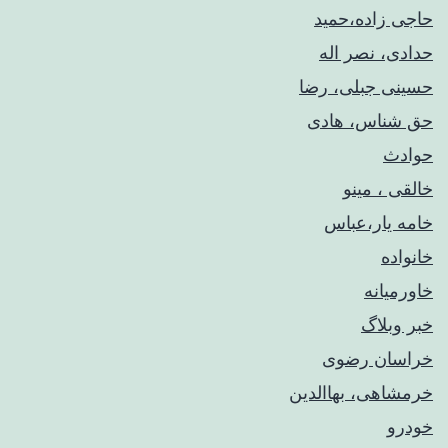
حاجی زاده،حمید
حدادی، نصر اله
حسینی جبلی، رضا
حق شناس، هادی
حوادث
خالقی ، مینو
خامه یار،عباس
خانواده
خاورمیانه
خبر وبلاگ
خراسان رضوی
خرمشاهی، بهاالدین
خودرو