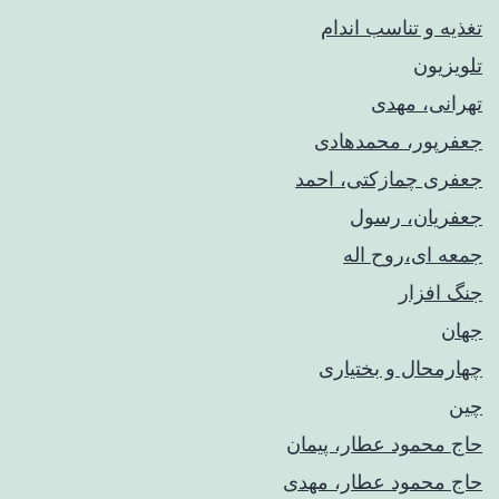
تغذیه و تناسب اندام
تلویزیون
تهرانی، مهدی
جعفرپور، محمدهادی
جعفری چمازکتی، احمد
جعفریان، رسول
جمعه ای،روح اله
جنگ افزار
جهان
چهارمحال و بختیاری
چین
حاج محمود عطار، پیمان
حاج محمود عطار، مهدی