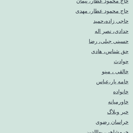
حاج محمود عطار، پیمان
حاج محمود عطار، مهدی
حاجی زاده،حمید
حدادی، نصر اله
حسینی جبلی، رضا
حق شناس، هادی
حوادث
خالقی ، مینو
خامه یار،عباس
خانواده
خاورمیانه
خبر وبلاگ
خراسان رضوی
خرمشاهی، بهاالدین