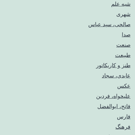
شبه علم
شهری
صالحی، سید عباس
صدا
صنعت
طبیعت
طنز و کاریکاتور
عابدی، سجاد
عکس
علیخواه، فردین
فاتح، ابوالفضل
فارس
فرهنگ