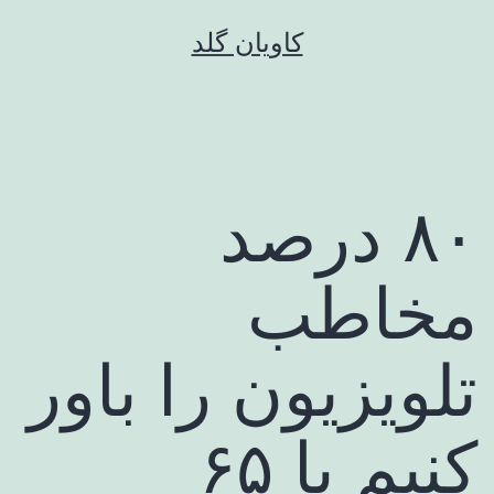
رش
کاویان گلد
ه
حتوا
۸۰ درصد
مخاطب
تلویزیون را باور
کنیم یا ۶۵