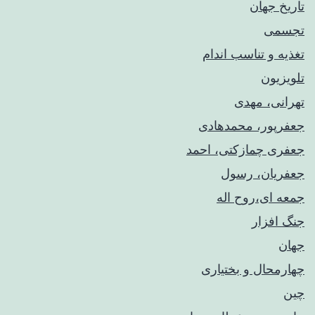
تاریخ جهان
تجسمی
تغذیه و تناسب اندام
تلویزیون
تهرانی، مهدی
جعفرپور، محمدهادی
جعفری چمازکتی، احمد
جعفریان، رسول
جمعه ای،روح اله
جنگ افزار
جهان
چهارمحال و بختیاری
چین