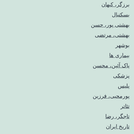
برزگر، کیهان
بسکتبال
بهشتی پور، حسن
بهشتی، مرتضی
بوشهر
بیماری ها
پاک آئین، محسن
پزشکی
پلیس
پورمحبی، فرزین
تئاتر
تاجگر، رضا
تاریخ ایران