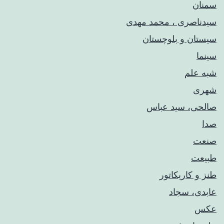
سمنان
سیدناصری ، محمد مهدی
سیستان و بلوچستان
سینما
شبه علم
شهری
صالحی، سید عباس
صدا
صنعت
طبیعت
طنز و کاریکاتور
عابدی، سجاد
عکس