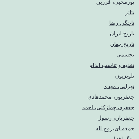
پورمحبی، فرزین
تئاتر
تاجگر، رضا
تاریخ ایران
تاریخ جهان
تجسمی
تغذیه و تناسب اندام
تلویزیون
تهرانی، مهدی
جعفرپور، محمدهادی
جعفری چمازکتی، احمد
جعفریان، رسول
جمعه ای،روح اله
جنگ افزار