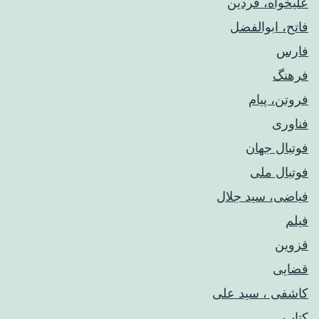
علیخواه، فردین
فاتح، ابوالفضل
فارس
فرهنگ
فروتن، پیام
فناوری
فوتبال جهان
فوتبال ملی
فیاضی، سید جلال
فیلم
قزوین
قضایی
کاشفی ، سید علی
کتاب