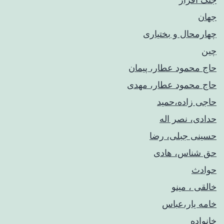
جهان
چهارمحال و بختیاری
چین
حاج محمود عطار، پیمان
حاج محمود عطار، مهدی
حاجی زاده،حمید
حدادی، نصر اله
حسینی جبلی، رضا
حق شناس، هادی
حوادث
خالقی ، مینو
خامه یار،عباس
خانواده