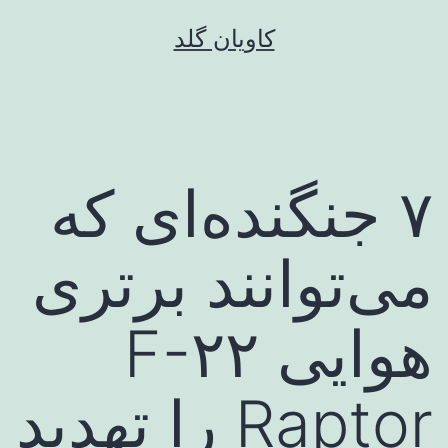
رش
کاویان گلد
ه
حتوا
۷ جنگنده‌ای که
می‌توانند برتری
هوایی F-۲۲
Raptor را تهدید