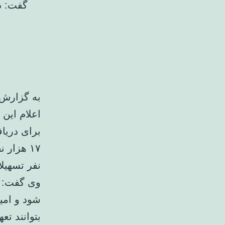
گفت: د
به گزارش 
برای دریا
نفر تسهیلا
وی گفت: با
شود و امی
بتوانند ت