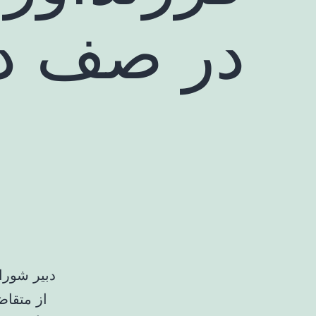
در صف در
از متقاض