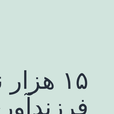
رش
ه
حتوا
۱۵ هزار
فرزندآور