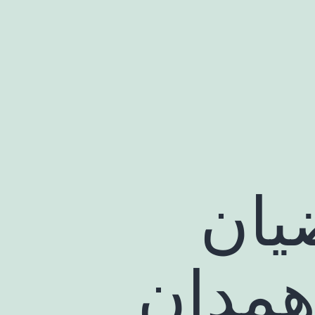
ضیان
همدان