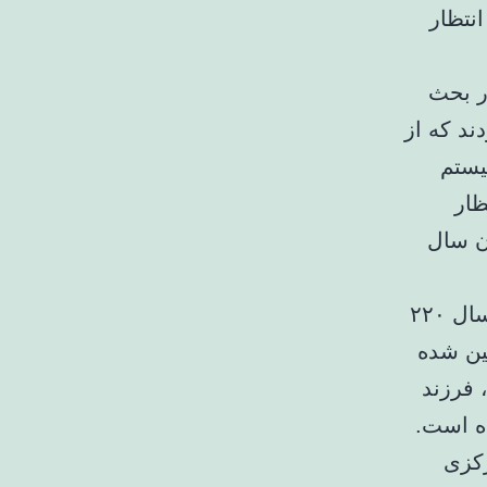
نتظار
ر بحث
 متقاضی بودند که از
 سیستم
صف انتظار
ان سال
طوماسی اضافه کرد: مبلغ تسهیلات ازدواج برای زوجین زیر ۲۳ سال ۲۲۰
لیون تومان تعیین شده
۳ میلیون تومان، فرزند
رکزی