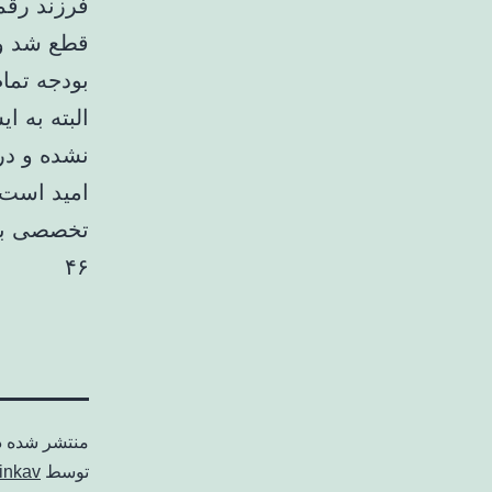
قطع شد و 
بودجه تما
البته به ا
نشده و د
امید است 
تخصصی بان
۴۶
منتشر شده 
توسط
inkav