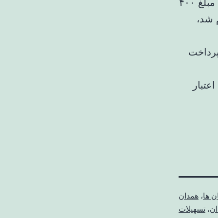
فرزند رقمی حدود ۴۰۰‪ هزار تومان واریز کردند، ولی از ماه سوم این مبلغ
 شد،
پرداخت
عتبار
ن ها
،
همدان
ان
،
تسهیلات