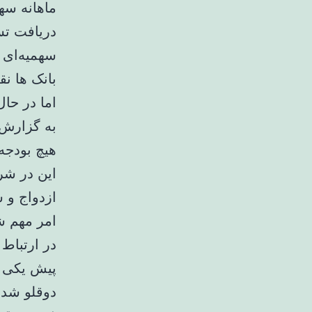
ماهانه سه
دریافت تس
سهمیه‌ای ک
بانک ها ن
اما در حا
به گزارش خ
هیچ بودجه
این در شر
ازدواج و 
امر مهم 
در ارتباط
پیش یکی ا
دوقلو شد،