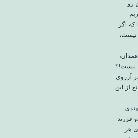
 رو
ریم
 که اگر
 نیست،
همدان،
 نیست!؟
ر آرزوی
 از این
چندی
 فرزند
ی هر