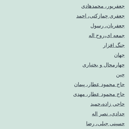
جعفرپور، محمدهادی
جعفری چمازکتی، احمد
جعفریان، رسول
جمعه ای،روح اله
جنگ افزار
جهان
چهارمحال و بختیاری
چین
حاج محمود عطار، پیمان
حاج محمود عطار، مهدی
حاجی زاده،حمید
حدادی، نصر اله
حسینی جبلی، رضا