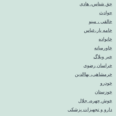
حق شناس، هادی
حوادث
خالقی ، مینو
خامه یار،عباس
خانواده
خاورمیانه
خبر وبلاگ
خراسان رضوی
خرمشاهی، بهاالدین
خودرو
خوزستان
خوش چهره، جلال
دارو و تجهیزات پزشکی