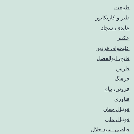
طبیعت
طنز و کاریکاتور
عابدی، سجاد
عکس
علیخواه، فردین
فاتح، ابوالفضل
فارس
فرهنگ
فروتن، پیام
فناوری
فوتبال جهان
فوتبال ملی
فیاضی، سید جلال