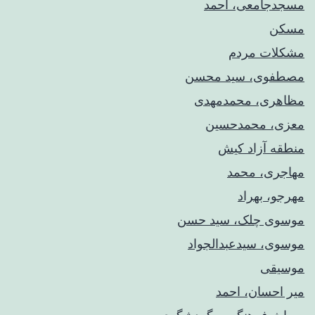
مسجدجامعی، احمد
مسکن
مشکلات مردم
مصطفوی، سید محسن
مظاهری، محمدمهدی
معزی، محمدحسین
منطقه آزاد کیش
مهاجری، محمد
مهرجو، بهراد
موسوی چلک، سید حسن
موسوی، سیدعبدالجواد
موسیقی
میر احسان، احمد