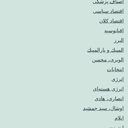
اصناف پزشکی
اقتصاد سیاسی
اقتصاد کلان
اقیانوسیه
البرز
المپيك و پارالمپيك
الویری، محسن
انتخابات
انرژی
انرژی هسته‌ای
انصاری، هادی
اوشال، سید جمشید
ایلام
اینترنت