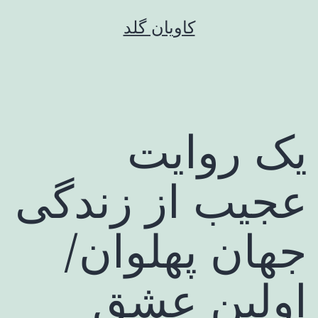
رش
کاویان گلد
ه
حتوا
یک روایت
عجیب از زندگی
جهان پهلوان/
اولین عشق