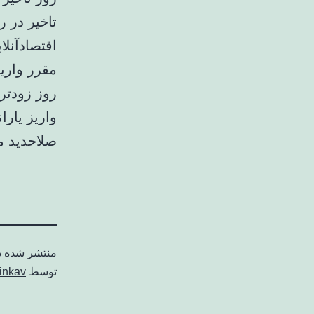
تاخیر در روز ۱ آذر وا
اقتصادآنل
مقرر واریز
واریز یارا
صلاحدید م
منتشر شده 
توسط
inkav