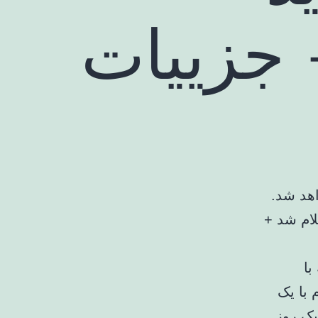
 جزییات
اهد شد.
با
 با یک
با یک روز