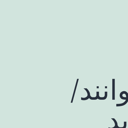
انند/
د