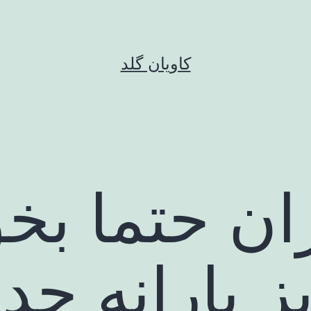
کاویان گلد
ران حتما بخو
ز یارانه جدی