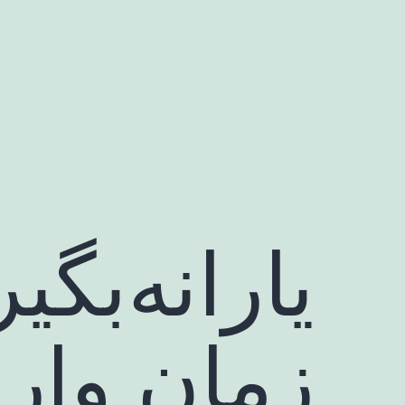
رش
ه
حتوا
یارانه‌بگی
زمان واری