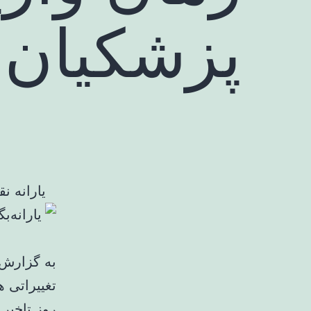
پزشکیان 
یارانه ن
به گزارش ک
تغییراتی ه