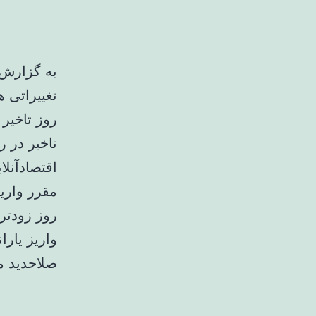
به گزارش ک
تغییراتی ه
تاخیر در روز ۱ آذر وا
اقتصادآنل
مقرر واریز
واریز یارا
صلاحدید م