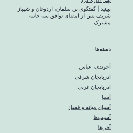
نهی اداره کرد
ببینید | گفتگوی بن سلمان، اردوغان و شهباز
شریف پس از امضای توافق سه جانبه
مشترک
دسته‌ها
آخوندی، عباس
آذربایجان شرقی
آذربایجان غربی
آسیا
آسیای میانه و قفقاز
آسیب‌ها
آفریقا