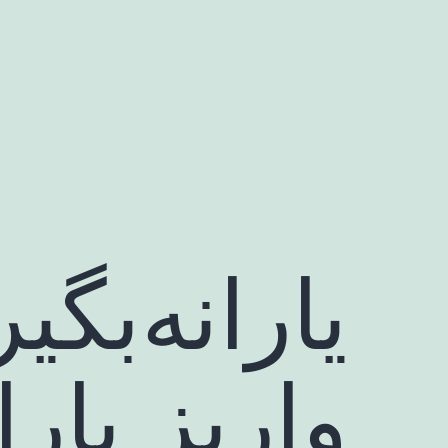
رش
ه
حتوا
یارانه‌بگی
واریز یار