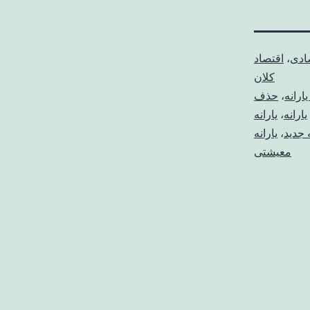
صادی
،
اقتصاد
کلان
ارانه
،
حذف
یارانه
،
یارانه
ه جدید
،
یارانه
معیشتی