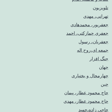
تلویزیون
تهرانی، مهدی
جعفرپور، محمدهادی
جعفری چمازکتی، احمد
جعفریان، رسول
جمعه ای،روح اله
جنگ افزار
جهان
چهارمحال و بختیاری
چین
حاج محمود عطار، پیمان
حاج محمود عطار، مهدی
حاجی زاده،حمید