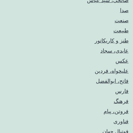
صالحی، سید عباس
صدا
صنعت
طبیعت
طنز و کاریکاتور
عابدی، سجاد
عکس
علیخواه، فردین
فاتح، ابوالفضل
فارس
فرهنگ
فروتن، پیام
فناوری
فوتبال جهان