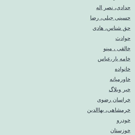
حدادی، نصر اله
حسینی جبلی، رضا
حق شناس، هادی
حوادث
خالقی ، مینو
خامه یار،عباس
خانواده
خاورمیانه
خبر وبلاگ
خراسان رضوی
خرمشاهی، بهاالدین
خودرو
خوزستان