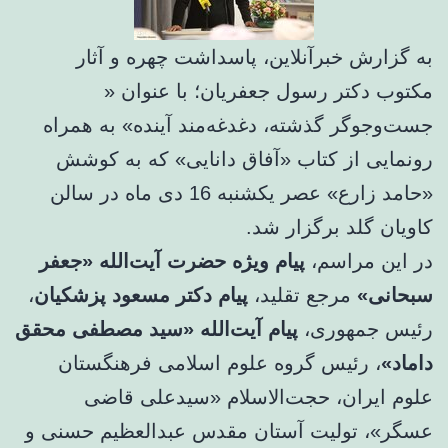
به گزارش خبرآنلاین، پاسداشت چهره و آثار
مکتوب دکتر رسول جعفریان؛ با عنوان «
جست‌وجوگر گذشته، دغدغه‌مند آینده» به همراه
رونمایی از کتاب «آفاق دانایی» که به کوشش
«حامد زارع» عصر یکشنبه 16 دی ماه در سالن
کاویان گلد برگزار شد.
در این مراسم،
پیام‌ ویژه حضرت آیت‌الله‌ «جعفر
سبحانی»
مرجع تقلید،
پیام دکتر مسعود پزشکیان
،
رئیس جمهوری،
پیام آیت‌الله «سید مصطفی محقق
داماد»
، رئیس گروه علوم اسلامی فرهنگستان
علوم ایران، حجت‌الاسلام «سیدعلی قاضی
عسگر»، تولیت آستان مقدس عبدالعظیم حسنی و