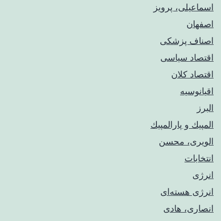
اسماعیلی، پرویز
اصفهان
اصناف پزشکی
اقتصاد سیاسی
اقتصاد کلان
اقیانوسیه
البرز
المپيك و پارالمپيك
الویری، محسن
انتخابات
انرژی
انرژی هسته‌ای
انصاری، هادی