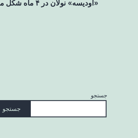
«اودیسه» نولان در ۴ ماه شکل می‌گیرد
نوشته
جستجو
جستجو