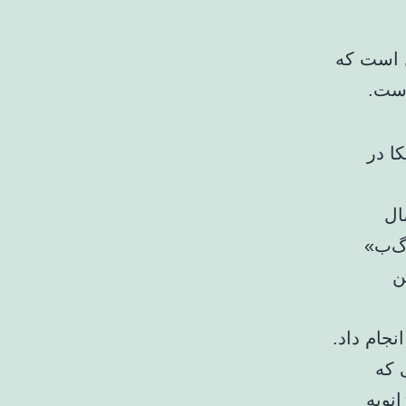
ازه‌ترین گاف خود مدعی شد که ۴۷ سال است که
است.
ا در
ور آمریکا در حالی است که ۴۷ سال
اگ‌ب»
ن
جام داد.
ی که
 بودم (سال ۲۰۲۰) و قبل از مراسم تحلیفم (۲۰ ژانویه