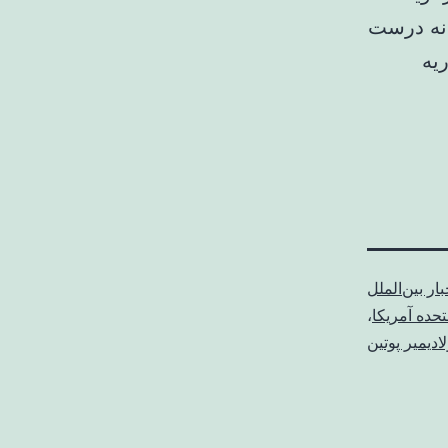
ن. نه درست
یه
بار بین‌الملل
تحده آمریکا
،
ادیمیر پوتین