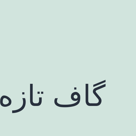
رش
ه
حتوا
گاف تازه 