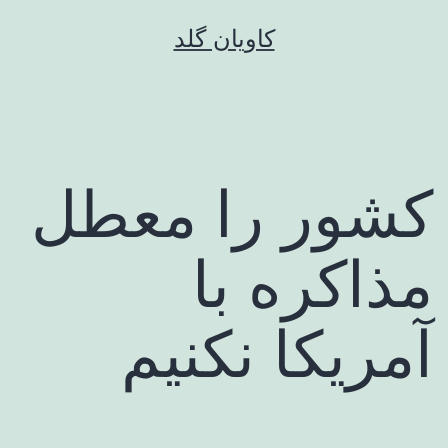
رش
کاویان گلد
ه
حتوا
کشور را معطل
مذاکره با
آمریکا نکنیم