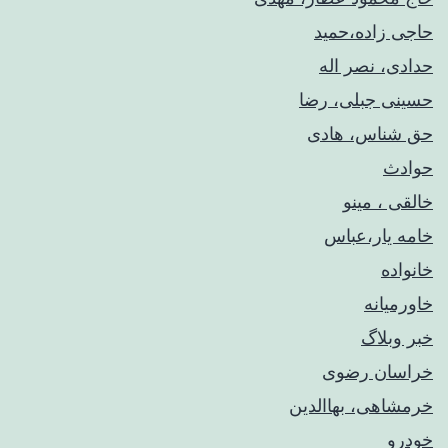
حاجی زاده،حمید
حدادی، نصر اله
حسینی جبلی، رضا
حق شناس، هادی
حوادث
خالقی ، مینو
خامه یار،عباس
خانواده
خاورمیانه
خبر وبلاگ
خراسان رضوی
خرمشاهی، بهاالدین
خودرو