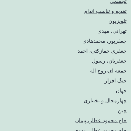
تجسمی
تغذیه و تناسب اندام
تلویزیون
تهرانی، مهدی
جعفرپور، محمدهادی
جعفری چمازکتی، احمد
جعفریان، رسول
جمعه ای،روح اله
جنگ افزار
جهان
چهارمحال و بختیاری
چین
حاج محمود عطار، پیمان
حاج محمود عطار، مهدی