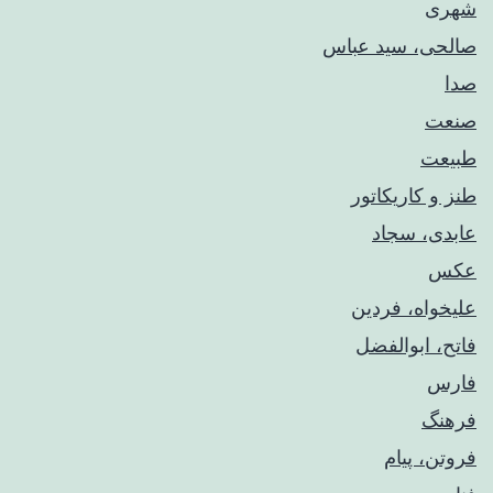
شهری
صالحی، سید عباس
صدا
صنعت
طبیعت
طنز و کاریکاتور
عابدی، سجاد
عکس
علیخواه، فردین
فاتح، ابوالفضل
فارس
فرهنگ
فروتن، پیام