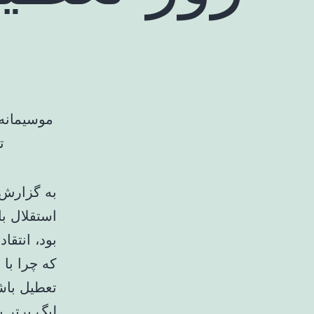
موسیمانه 
ت
به گزارش خ
استقلال ب
بود، انتق
که چرا با 
تعطیل باش
لیگ برتر ب