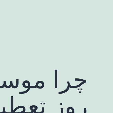
رش
ه
حتوا
روز تعطی