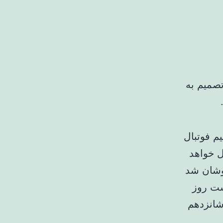
تصمیم به
م فوتبال
ل خواهد
پوشان شد
شت روز
شانزدهم