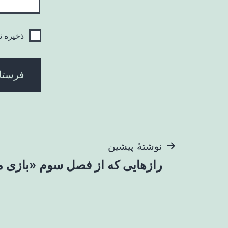
ذخیره ن
راهبری
نوشتهٔ پیشین
رازهایی که از فصل سوم «بازی 
نوشته