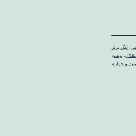
شی
،
لیگ برتر
تقلال
،
پیتسو
یست و چهارم