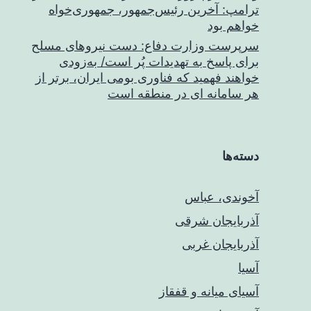
ترامپ: آخرین رئیس‌جمهور، جمهوری‌خواه
خواهم بود
سرپرست وزارت دفاع: دست نیروهای مسلح
برای پاسخ به تهدیدات پُر است/ به‌زودی
خواهند فهمید که فناوری بومی ایران، برتر از
هر سامانه ای در منطقه است
دسته‌ها
آخوندی، عباس
آذربایجان شرقی
آذربایجان غربی
آسیا
آسیای میانه و قفقاز