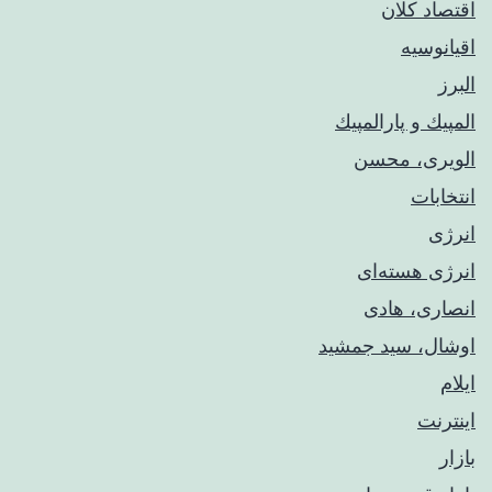
اقتصاد کلان
اقیانوسیه
البرز
المپيك و پارالمپيك
الویری، محسن
انتخابات
انرژی
انرژی هسته‌ای
انصاری، هادی
اوشال، سید جمشید
ایلام
اینترنت
بازار