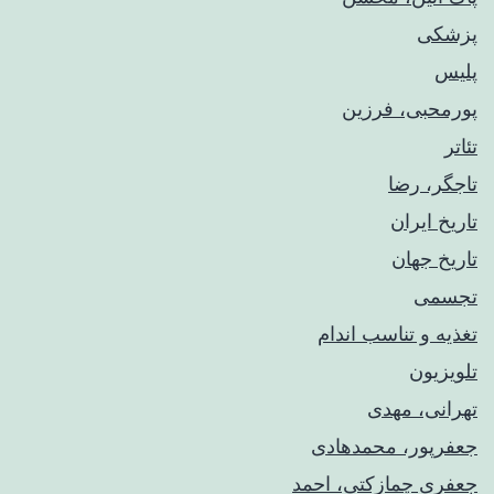
پزشکی
پلیس
پورمحبی، فرزین
تئاتر
تاجگر، رضا
تاریخ ایران
تاریخ جهان
تجسمی
تغذیه و تناسب اندام
تلویزیون
تهرانی، مهدی
جعفرپور، محمدهادی
جعفری چمازکتی، احمد