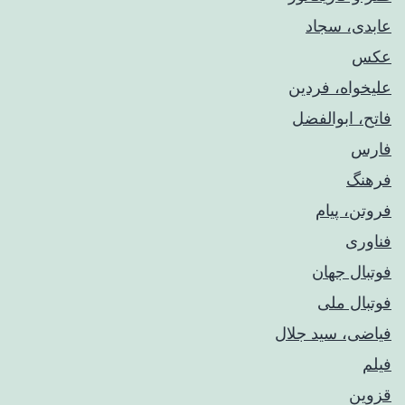
عابدی، سجاد
عکس
علیخواه، فردین
فاتح، ابوالفضل
فارس
فرهنگ
فروتن، پیام
فناوری
فوتبال جهان
فوتبال ملی
فیاضی، سید جلال
فیلم
قزوین