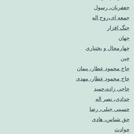
جعفریان، رسول
جمعه ای،روح اله
جنگ افزار
جهان
چهارمحال و بختیاری
چین
حاج محمود عطار، پیمان
حاج محمود عطار، مهدی
حاجی زاده،حمید
حدادی، نصر اله
حسینی جبلی، رضا
حق شناس، هادی
حوادث