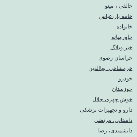
خالقی ، مینو
خامه یار،عباس
خانواده
خاورمیانه
خبر وبلاگ
خراسان رضوی
خرمشاهی، بهاالدین
خودرو
خوزستان
خوش چهره، جلال
دارو و تجهیزات پزشکی
داستانی، مرتضی
دانشمندی، رضا