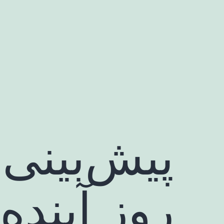
رش
ه
حتوا
روز آینده