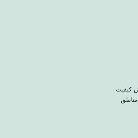
ش کیفیت
نبه (۱۸دی‌ماه) در مناطق