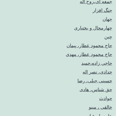
جمعه ای،روح اله
جنگ افزار
جهان
چهارمحال و بختیاری
چین
حاج محمود عطار، پیمان
حاج محمود عطار، مهدی
حاجی زاده،حمید
حدادی، نصر اله
حسینی جبلی، رضا
حق شناس، هادی
حوادث
خالقی ، مینو
خامه یار،عباس