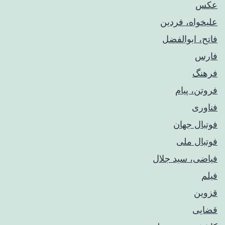
عکس
علیخواه، فردین
فاتح، ابوالفضل
فارس
فرهنگ
فروتن، پیام
فناوری
فوتبال جهان
فوتبال ملی
فیاضی، سید جلال
فیلم
قزوین
قضایی