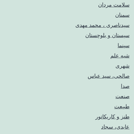
سلامت مردان
سمنان
سیدناصری ، محمد مهدی
سیستان و بلوچستان
سینما
شبه علم
شهری
صالحی، سید عباس
صدا
صنعت
طبیعت
طنز و کاریکاتور
عابدی، سجاد