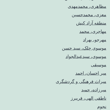
مظاهری، محمدمهدی
معزی، محمدحسین
منطقه آزاد کیش
مهاجری، محمد
مهرجو، بهراد
موسوی چلک، سید حسن
موسوی، سیدعبدالجواد
موسیقی
میر احسان، احمد
میراث فرهنگی و گردشگری
میرزاده، حمید
ناطقی الهی، فریبرز
نجوم