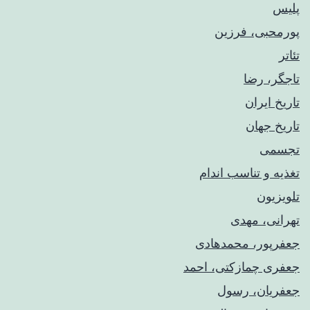
پلیس
پورمحبی، فرزین
تئاتر
تاجگر، رضا
تاریخ ایران
تاریخ جهان
تجسمی
تغذیه و تناسب اندام
تلویزیون
تهرانی، مهدی
جعفرپور، محمدهادی
جعفری چمازکتی، احمد
جعفریان، رسول