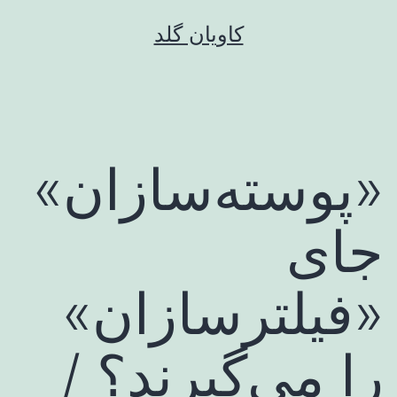
رش
کاویان گلد
ه
حتوا
«پوسته‌سازان»
جای
«فیلترسازان»
را می‌گیرند؟ /