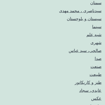
سمنان
سیدناصری ، محمد مهدی
سیستان و بلوچستان
سینما
شبه علم
شهری
صالحی، سید عباس
صدا
صنعت
طبیعت
طنز و کاریکاتور
عابدی، سجاد
عکس