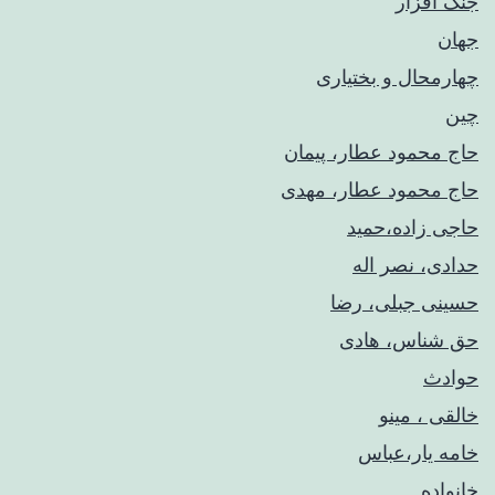
جنگ افزار
جهان
چهارمحال و بختیاری
چین
حاج محمود عطار، پیمان
حاج محمود عطار، مهدی
حاجی زاده،حمید
حدادی، نصر اله
حسینی جبلی، رضا
حق شناس، هادی
حوادث
خالقی ، مینو
خامه یار،عباس
خانواده