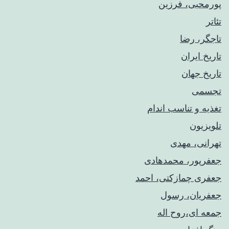
پورمحبی، فرزین
تئاتر
تاجگر، رضا
تاریخ ایران
تاریخ جهان
تجسمی
تغذیه و تناسب اندام
تلویزیون
تهرانی، مهدی
جعفرپور، محمدهادی
جعفری چمازکتی، احمد
جعفریان، رسول
جمعه ای،روح اله