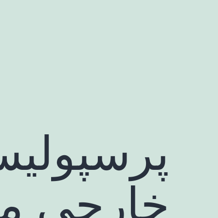
رش
ه
حتوا
پرسپولی
خارجی می