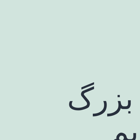
بزرگ
یم