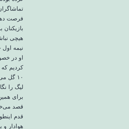
تماشاگران 
فرصت دهند 
بازیکنان 
هیچی نباشی
نیمه اول 
او در خصو
۱۰ گل م
برای همین 
قدم اینطور
هوادار و 