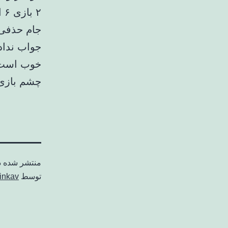
۲ 
جام حذفی 
جواب نداد 
چشم بازی ت
منتشر شده 
توسط
inkav