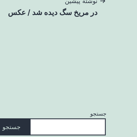
راهبری
نوشتهٔ پیشین
در مریخ سگ دیده شد / عکس
نوشته
جستجو
جستجو