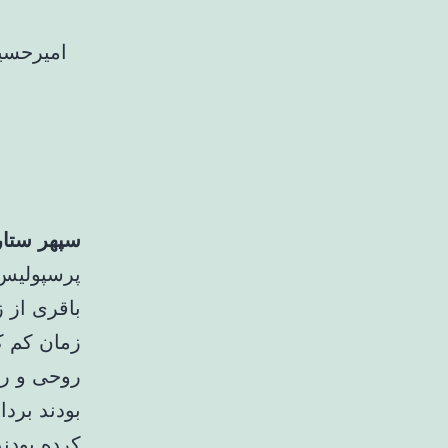
امیرحسین
سپهر ستار
پرسپولیس و
باقری از 
زمان کم کا
روحی و رو
بودند بردا
کرده بودن