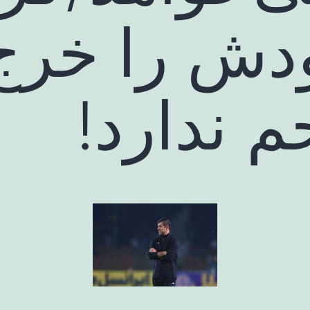
دش را خرج 
م ندارد!