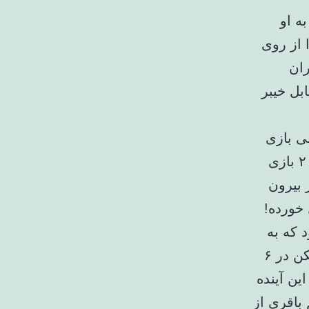
ه او
 از روی
ران
بل خیبر
ی بازی
کردیم که اصلا شخصیت حضور در لیگ برتر را ندارد. تیمی که در ۲ بازی
 بیرون
وید این چه تیمی است که در ۲ بازی ۱۰ گل خورده!
 که به
قصد می‌خواستند کاری کنند با مربی جدید نباشند چون وقتی بازیکن در ۶
ین آینده
باقری از