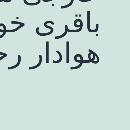
باقری خو
هوادار رح