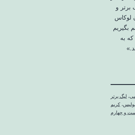
 برتر و
ن لوکاس
م بگیریم
ین داریم که به
د.»
شی
،
لیگ برتر
پولیس
،
کریم
یست و چهارم