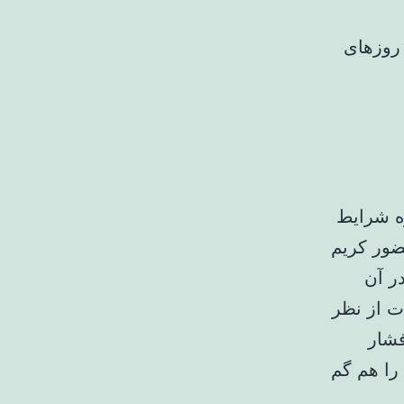
 روزهای
ه شرایط
حضور کریم
ر آن
ات از نظر
فشار
 را هم گم