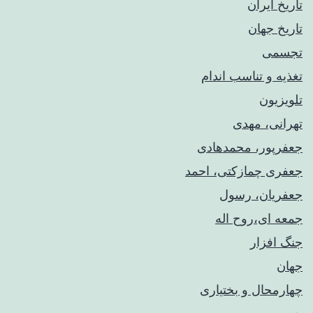
تاریخ ایران
تاریخ جهان
تجسمی
تغذیه و تناسب اندام
تلویزیون
تهرانی، مهدی
جعفرپور، محمدهادی
جعفری چمازکتی، احمد
جعفریان، رسول
جمعه ای،روح اله
جنگ افزار
جهان
چهارمحال و بختیاری