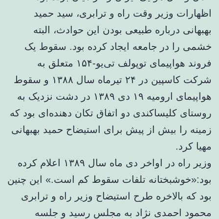
اظهارات وزیر وقت راه و ترابری، سید حمید
بهبهانی درباره طبیعی بودن این حوادث، البته
خشمی را در جامعه ایجاد کرده بود. سقوط یک
فروند هواپیمای توپولف تی‌یو-۱۵۴ متعلق به
شرکت کاسپین در ۲۴ تیرماه سال ۱۳۸۸ و سقوط
هواپیمای ارومیه ۱۹ دی ۱۳۸۹ در دشت نزدیک به
روستای کلیساکندی دو اتفاق تکان دهنده‌ای بود که
زمینه را بیش از پیش برای استیضاح حمید بهبهانی
مهیا کرد.
وزیر راه در اواخر دی ماه سال ۱۳۸۹ اعلام کرده
بود:«خوشبختانه تلفات سقوط کم است.» این چنین
بود که بالاخره طرح استیضاح وزیر راه و ترابری
محمود احمدی نژاد به مجلس رسید و جلسه