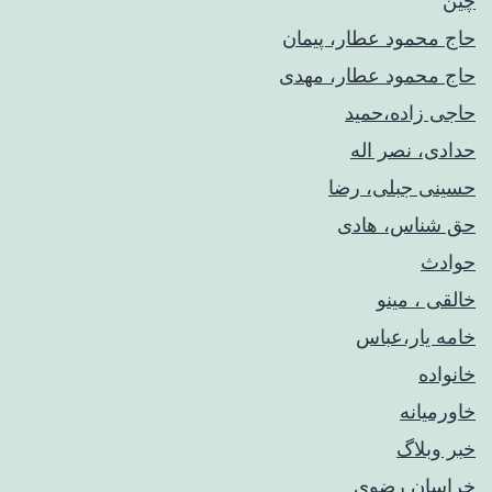
چین
حاج محمود عطار، پیمان
حاج محمود عطار، مهدی
حاجی زاده،حمید
حدادی، نصر اله
حسینی جبلی، رضا
حق شناس، هادی
حوادث
خالقی ، مینو
خامه یار،عباس
خانواده
خاورمیانه
خبر وبلاگ
خراسان رضوی