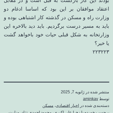
بودند این کار بازگشت به قبل است و در مقابل
اعتقاد موافقان بر این بود که اساسا ادغام دو
وزارت راه و مسکن در گذشته کار اشتباهی بوده و
باید به مسیر درست برگردیم. باید دید بالاخره این
وزارتخانه به شکل قبلی حیات خود باخواهد گشت
یا خیر؟
۲۲۳۲۲۳
منتشر شده در
ژانویه 7, 2025
توسط
aminkav
دسته‌بندی شده در
اخبار اقتصادی
،
مسکن
برچسب خورده با
زهرا علی اکبری
،
محمود احمدی ‌نژاد
،
وزارت