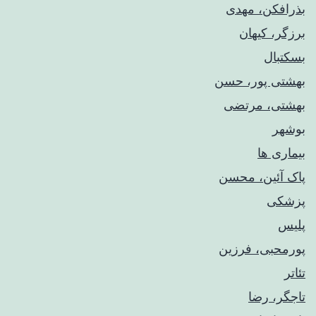
بذرافکن، مهدی
برزگر، کیهان
بسکتبال
بهشتی پور، حسن
بهشتی، مرتضی
بوشهر
بیماری ها
پاک آئین، محسن
پزشکی
پلیس
پورمحبی، فرزین
تئاتر
تاجگر، رضا