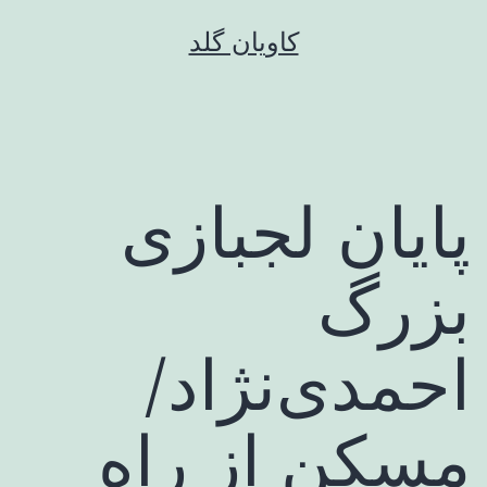
رش
کاویان گلد
ه
حتوا
پایان لجبازی
بزرگ
احمدی‌نژاد/
مسکن از راه