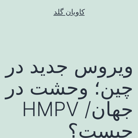
رش
کاویان گلد
ه
حتوا
ویروس جدید در
چین؛ وحشت در
جهان/ HMPV
چیست؟