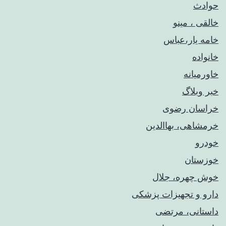
حوادث
خالقی ، مینو
خامه یار،عباس
خانواده
خاورمیانه
خبر وبلاگ
خراسان رضوی
خرمشاهی، بهاالدین
خودرو
خوزستان
خوش چهره، جلال
دارو و تجهیزات پزشکی
داستانی، مرتضی