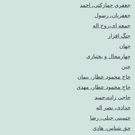
جعفری چمازکتی، احمد
جعفریان، رسول
جمعه ای،روح اله
جنگ افزار
جهان
چهارمحال و بختیاری
چین
حاج محمود عطار، پیمان
حاج محمود عطار، مهدی
حاجی زاده،حمید
حدادی، نصر اله
حسینی جبلی، رضا
حق شناس، هادی