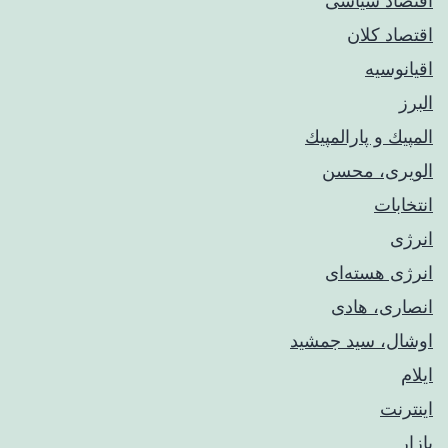
اقتصاد سیاسی
اقتصاد کلان
اقیانوسیه
البرز
المپيك و پارالمپيك
الویری، محسن
انتخابات
انرژی
انرژی هسته‌ای
انصاری، هادی
اوشال، سید جمشید
ایلام
اینترنت
بازار