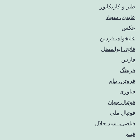
طنز و کاریکاتور
عابدی، سجاد
عکس
علیخواه، فردین
فاتح، ابوالفضل
فارس
فرهنگ
فروتن، پیام
فناوری
فوتبال جهان
فوتبال ملی
فیاضی، سید جلال
فیلم