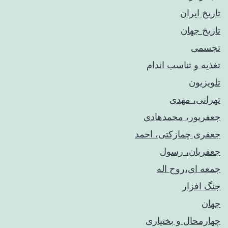
تاریخ ایران
تاریخ جهان
تجسمی
تغذیه و تناسب اندام
تلویزیون
تهرانی، مهدی
جعفرپور، محمدهادی
جعفری چمازکتی، احمد
جعفریان، رسول
جمعه ای،روح اله
جنگ افزار
جهان
چهارمحال و بختیاری