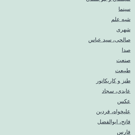
سینما
شبه علم
شهری
صالحی، سید عباس
صدا
صنعت
طبیعت
طنز و کاریکاتور
عابدی، سجاد
عکس
علیخواه، فردین
فاتح، ابوالفضل
فارس