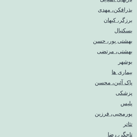
بذرافکن، مهدی
برزگر، کیهان
بسکتبال
بهشتی پور، حسن
بهشتی، مرتضی
بوشهر
بیماری ها
پاک آئین، محسن
پزشکی
پلیس
پورمحبی، فرزین
تئاتر
تاجگر، رضا