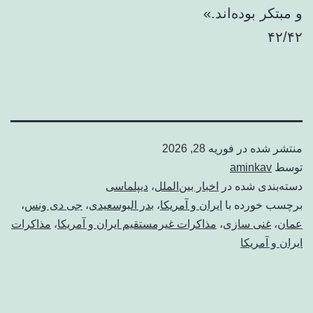
و مبتکر بوده‌اند.»
۴۲/۴۲
منتشر شده در
فوریه 28, 2026
توسط
aminkav
دسته‌بندی شده در
اخبار بین‌الملل
،
دیپلماسی
برچسب خورده با
ایران و آمریکا
،
بدر البوسعیدی
،
جی دی ونس
،
عمان
،
غنی سازی
،
مذاكرات غيرمستقيم ايران و آمریکا
،
مذاکرات
ایران و آمریکا