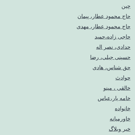
چین
حاج محمود عطار، پیمان
حاج محمود عطار، مهدی
حاجی زاده،حمید
حدادی، نصر اله
حسینی جبلی، رضا
حق شناس، هادی
حوادث
خالقی ، مینو
خامه یار،عباس
خانواده
خاورمیانه
خبر وبلاگ