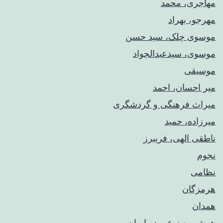
مهاجری، محمد
مهرجو، بهراد
موسوی چلک، سید حسن
موسوی، سیدعبدالجواد
موسیقی
میر احسان، احمد
میراث فرهنگی و گردشگری
میرزاده، حمید
ناطقی الهی، فریبرز
نجوم
نظامی
هرمزگان
همدان
هوش مصنوعی در ایران