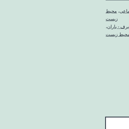
ماعی
،
محیط
زیست
رف - باران
،
حیط زیست