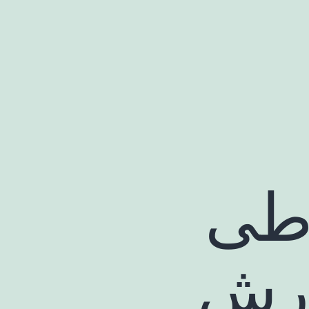
 طی
ارش