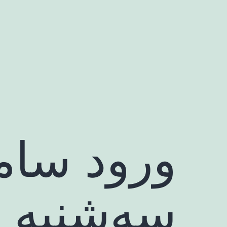
رش
ه
حتوا
ورود سام
سه‌شنبه 