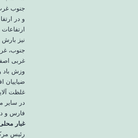
جنوب غرب،
و در ارتفا
ارتفاعات 
جنوب، غرب
غربی اصفه
وزش باد و
ضیاییان ا
غلظت آلای
در سایر م
فارس و در
غبار محلی
رئیس مرکز