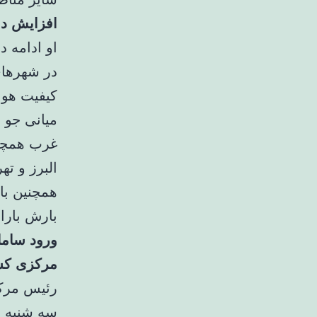
افزایش دم
در شهرهای
میانی جو 
غرب همچنی
البرز و ته
همچنین با
بارش بارا
ورود ساما
مرکزی کش
رئیس مرکز