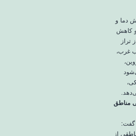
فزایش دما و
و کاهش
 امواج از تراز
وب غرب،
وین،
‌شود
کی،
‌دهد.
ی مناطق
گفت:
مناطقی از