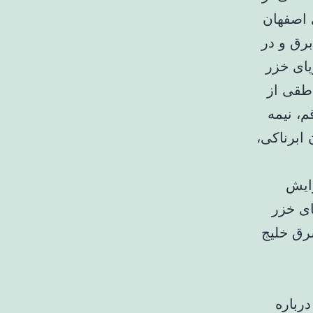
 اصفهان
برق و در
یای خزر
۱۹ دی‌ماه) در مناطقی از
، نیمه
ابرناکی،
زایش
ای خزر
رق خلیج
رباره