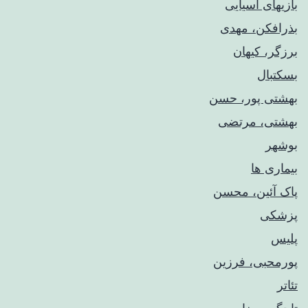
بازیهای آسیایی
بذرافکن، مهدی
برزگر، کیهان
بسکتبال
بهشتی پور، حسن
بهشتی، مرتضی
بوشهر
بیماری ها
پاک آئین، محسن
پزشکی
پلیس
پورمحبی، فرزین
تئاتر