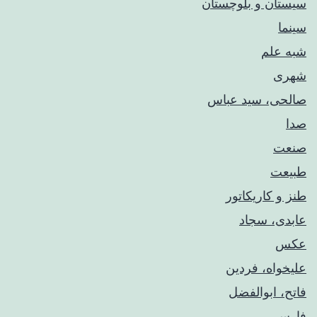
سیستان و بلوچستان
سینما
شبه علم
شهری
صالحی، سید عباس
صدا
صنعت
طبیعت
طنز و کاریکاتور
عابدی، سجاد
عکس
علیخواه، فردین
فاتح، ابوالفضل
فارس