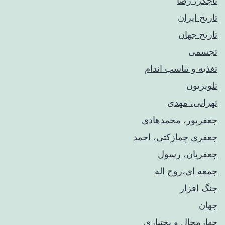
تاجگر، رضا
تاریخ ایران
تاریخ جهان
تجسمی
تغذیه و تناسب اندام
تلویزیون
تهرانی، مهدی
جعفرپور، محمدهادی
جعفری چمازکتی، احمد
جعفریان، رسول
جمعه ای،روح اله
جنگ افزار
جهان
چهارمحال و بختیاری