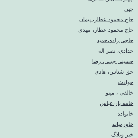
چین
حاج محمود عطار، پیمان
حاج محمود عطار، مهدی
حاجی زاده،حمید
حدادی، نصر اله
حسینی جبلی، رضا
حق شناس، هادی
حوادث
خالقی ، مینو
خامه یار،عباس
خانواده
خاورمیانه
خبر وبلاگ