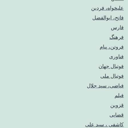
علیخواه، فردین
فاتح، ابوالفضل
فارس
فرهنگ
فروتن، پیام
فناوری
فوتبال جهان
فوتبال ملی
فیاضی، سید جلال
فیلم
قزوین
قضایی
کاشفی ، سید علی