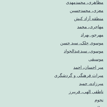
مظاهری، محمدمهدی
معزی، محمدحسین
منطقه آزاد کیش
مهاجری، محمد
مهرجو، بهراد
موسوی چلک، سید حسن
موسوی، سیدعبدالجواد
موسیقی
میر احسان، احمد
میراث فرهنگی و گردشگری
میرزاده، حمید
ناطقی الهی، فریبرز
نجوم