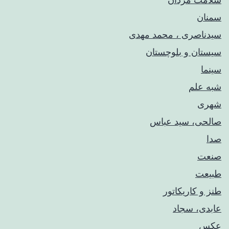
سمنان
سیدناصری ، محمد مهدی
سیستان و بلوچستان
سینما
شبه علم
شهری
صالحی، سید عباس
صدا
صنعت
طبیعت
طنز و کاریکاتور
عابدی، سجاد
عکس