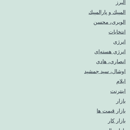
البرز
المپيك و پارالمپيك
الویری، محسن
انتخابات
انرژی
انرژی هسته‌ای
انصاری، هادی
اوشال، سید جمشید
ایلام
اینترنت
بازار
بازار قیمت ها
بازار کار