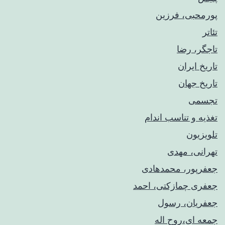
پورمحبی، فرزین
تئاتر
تاجگر، رضا
تاریخ ایران
تاریخ جهان
تجسمی
تغذیه و تناسب اندام
تلویزیون
تهرانی، مهدی
جعفرپور، محمدهادی
جعفری چمازکتی، احمد
جعفریان، رسول
جمعه ای،روح اله