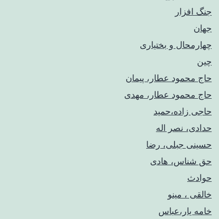
جنگ افزار
جهان
چهارمحال و بختیاری
چین
حاج محمود عطار، پیمان
حاج محمود عطار، مهدی
حاجی زاده،حمید
حدادی، نصر اله
حسینی جبلی، رضا
حق شناس، هادی
حوادث
خالقی ، مینو
خامه یار،عباس