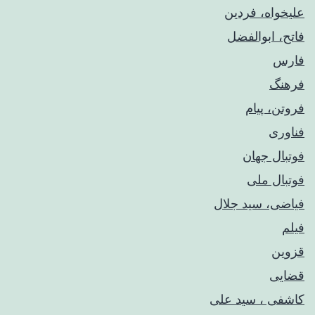
علیخواه، فردین
فاتح، ابوالفضل
فارس
فرهنگ
فروتن، پیام
فناوری
فوتبال جهان
فوتبال ملی
فیاضی، سید جلال
فیلم
قزوین
قضایی
کاشفی ، سید علی