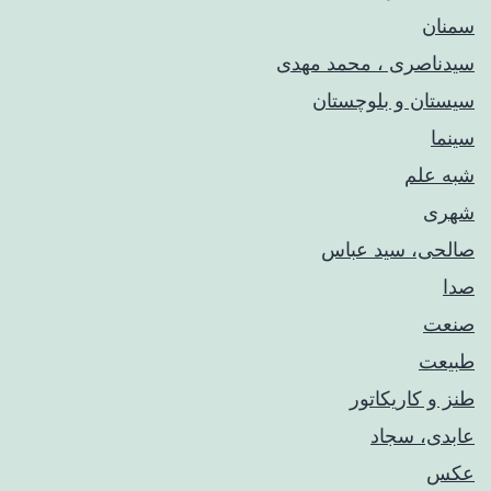
سمنان
سیدناصری ، محمد مهدی
سیستان و بلوچستان
سینما
شبه علم
شهری
صالحی، سید عباس
صدا
صنعت
طبیعت
طنز و کاریکاتور
عابدی، سجاد
عکس