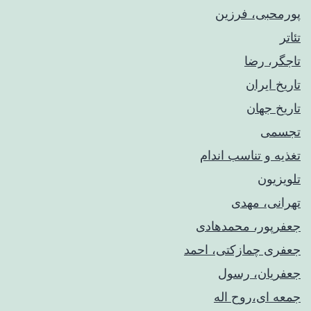
پورمحبی، فرزین
تئاتر
تاجگر، رضا
تاریخ ایران
تاریخ جهان
تجسمی
تغذیه و تناسب اندام
تلویزیون
تهرانی، مهدی
جعفرپور، محمدهادی
جعفری چمازکتی، احمد
جعفریان، رسول
جمعه ای،روح اله