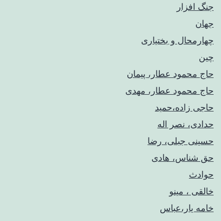
جنگ افزار
جهان
چهارمحال و بختیاری
چین
حاج محمود عطار، پیمان
حاج محمود عطار، مهدی
حاجی زاده،حمید
حدادی، نصر اله
حسینی جبلی، رضا
حق شناس، هادی
حوادث
خالقی ، مینو
خامه یار،عباس