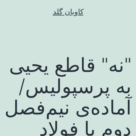
رش
کاویان گلد
ه
حتوا
"نه" قاطع یحیی
به پرسپولیس/
آماده‌ی نیم‌فصل
دوم با فولاد