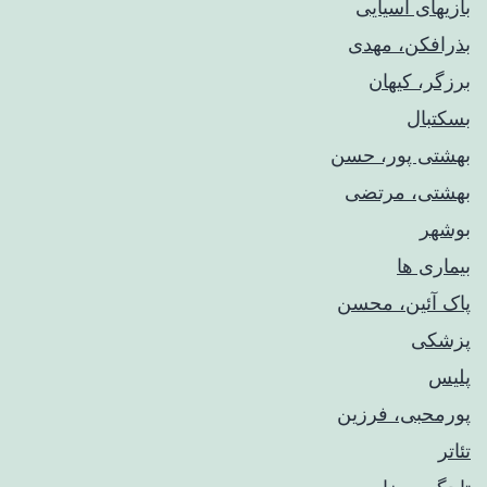
بازیهای آسیایی
بذرافکن، مهدی
برزگر، کیهان
بسکتبال
بهشتی پور، حسن
بهشتی، مرتضی
بوشهر
بیماری ها
پاک آئین، محسن
پزشکی
پلیس
پورمحبی، فرزین
تئاتر