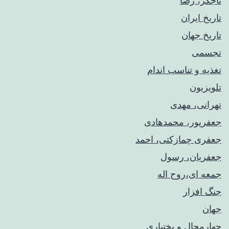
تاجگر، رضا
تاریخ ایران
تاریخ جهان
تجسمی
تغذیه و تناسب اندام
تلویزیون
تهرانی، مهدی
جعفرپور، محمدهادی
جعفری چمازکتی، احمد
جعفریان، رسول
جمعه ای،روح اله
جنگ افزار
جهان
چهارمحال و بختیاری