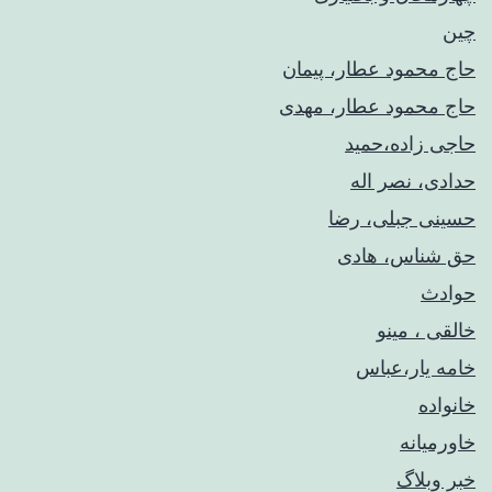
چین
حاج محمود عطار، پیمان
حاج محمود عطار، مهدی
حاجی زاده،حمید
حدادی، نصر اله
حسینی جبلی، رضا
حق شناس، هادی
حوادث
خالقی ، مینو
خامه یار،عباس
خانواده
خاورمیانه
خبر وبلاگ