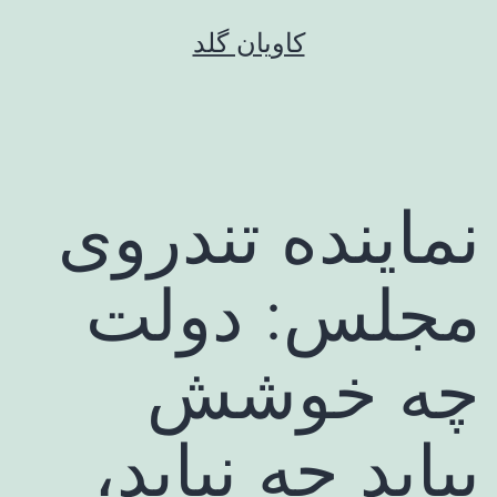
رش
کاویان گلد
ه
حتوا
نماینده تندروی
مجلس: دولت
چه خوشش
بیاید چه نیاید،