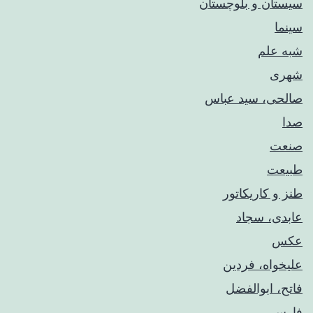
سیستان و بلوچستان
سینما
شبه علم
شهری
صالحی، سید عباس
صدا
صنعت
طبیعت
طنز و کاریکاتور
عابدی، سجاد
عکس
علیخواه، فردین
فاتح، ابوالفضل
فارس