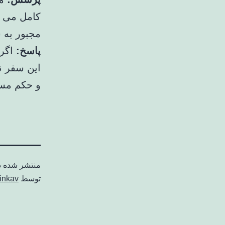
کامل می خو
مجبور به 
پاسخ:
اگر 
این سفر ن
و حکم مسا
منتشر شده 
توسط
inkav