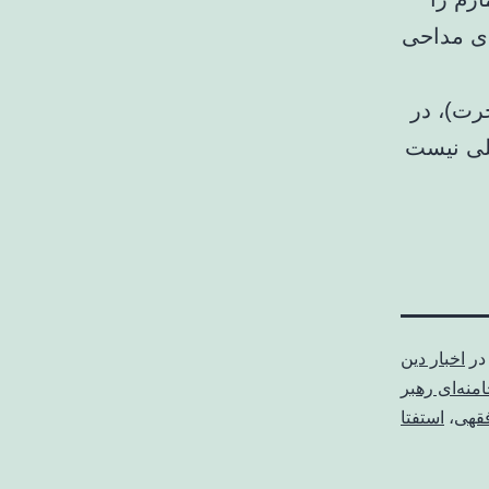
ای مداحی
رت)، در
غلی نیست
در
اخبار دین
امنه‌ای رهبر
فقهی
،
استفتا