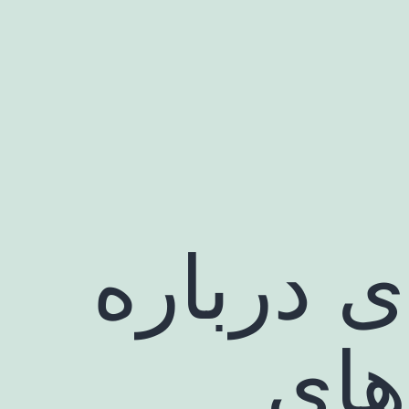
ی درباره
های