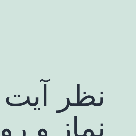
رش
ه
حتوا
نظر آیت ا
نماز و رو