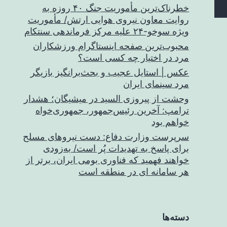
خطرناک‌ترین مأموریت جنگ ۴۰ روزه به
روایت معاون نیروی هوایی ارتش/ مأموریت
ویژه سوخو-۲۴ علیه مرکز فرماندهی سنتکام
محبوب‌ترین صفحه اینستاگرام ورزشکاران
مرد در اختیار چه کسی است؟
عکس | استایل عجیب و بحث‌برانگیز بازیگر
مرد سینمای ایران
وحشت از پیروزی السید در میشیگان؛ هشدار
ترامپ: آخرین رئیس‌جمهور، جمهوری‌خواه
خواهم بود
سرپرست وزارت دفاع: دست نیروهای مسلح
برای پاسخ به تهدیدات پُر است/ به‌زودی
خواهند فهمید که فناوری بومی ایران، برتر از
هر سامانه ای در منطقه است
دسته‌ها