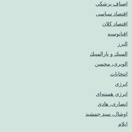
اصناف پزشکی
اقتصاد سیاسی
اقتصاد کلان
اقیانوسیه
البرز
المپيك و پارالمپيك
الویری، محسن
انتخابات
انرژی
انرژی هسته‌ای
انصاری، هادی
اوشال، سید جمشید
ایلام