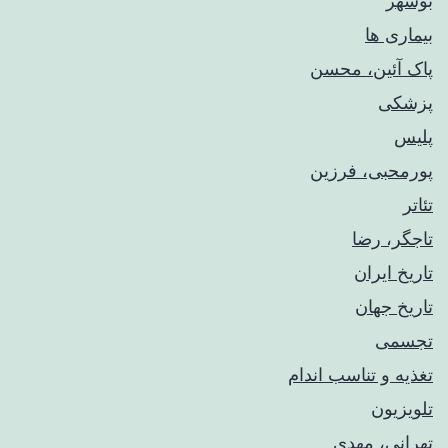
بوشهر
بیماری ها
پاک آئین، محسن
پزشکی
پلیس
پورمحبی، فرزین
تئاتر
تاجگر، رضا
تاریخ ایران
تاریخ جهان
تجسمی
تغذیه و تناسب اندام
تلویزیون
تهرانی، مهدی