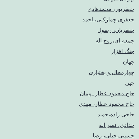
جعفرپور، محمدهادی
جعفری چمازکتی، احمد
جعفریان، رسول
جمعه ای،روح اله
جنگ افزار
جهان
چهارمحال و بختیاری
چین
حاج محمود عطار، پیمان
حاج محمود عطار، مهدی
حاجی زاده،حمید
حدادی، نصر اله
حسینی جبلی، رضا