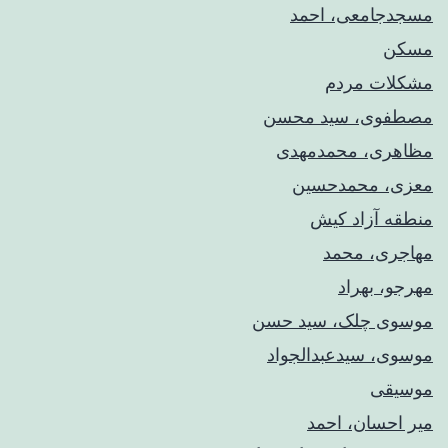
مسجدجامعی، احمد
مسکن
مشکلات مردم
مصطفوی، سید محسن
مظاهری، محمدمهدی
معزی، محمدحسین
منطقه آزاد کیش
مهاجری، محمد
مهرجو، بهراد
موسوی چلک، سید حسن
موسوی، سیدعبدالجواد
موسیقی
میر احسان، احمد