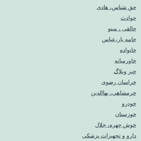
حق شناس، هادی
حوادث
خالقی ، مینو
خامه یار،عباس
خانواده
خاورمیانه
خبر وبلاگ
خراسان رضوی
خرمشاهی، بهاالدین
خودرو
خوزستان
خوش چهره، جلال
دارو و تجهیزات پزشکی