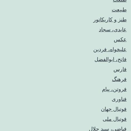
طبیعت
طنز و کاریکاتور
عابدی، سجاد
عکس
علیخواه، فردین
فاتح، ابوالفضل
فارس
فرهنگ
فروتن، پیام
فناوری
فوتبال جهان
فوتبال ملی
فیاضی، سید جلال