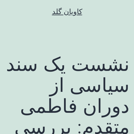
رش
کاویان گلد
ه
حتوا
نشست یک سند
سیاسی از
دوران فاطمی
متقدم: بررسی