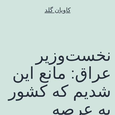
رش
کاویان گلد
ه
حتوا
نخست‌وزیر
عراق: مانع این
شدیم که کشور
به عرصه