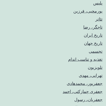
پلیس
پورمحبی، فرزین
تئاتر
تاجگر، رضا
تاریخ ایران
تاریخ جهان
تجسمی
تغذیه و تناسب اندام
تلویزیون
تهرانی، مهدی
جعفرپور، محمدهادی
جعفری چمازکتی، احمد
جعفریان، رسول