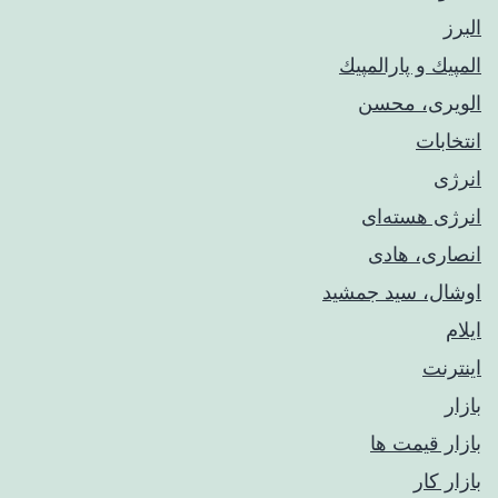
البرز
المپيك و پارالمپيك
الویری، محسن
انتخابات
انرژی
انرژی هسته‌ای
انصاری، هادی
اوشال، سید جمشید
ایلام
اینترنت
بازار
بازار قیمت ها
بازار کار