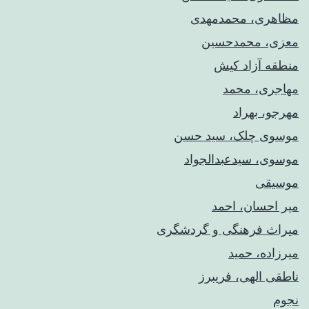
مظاهری، محمدمهدی
معزی، محمدحسین
منطقه آزاد کیش
مهاجری، محمد
مهرجو، بهراد
موسوی چلک، سید حسن
موسوی، سیدعبدالجواد
موسیقی
میر احسان، احمد
میراث فرهنگی و گردشگری
میرزاده، حمید
ناطقی الهی، فریبرز
نجوم