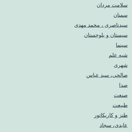
سلامت مردان
سمنان
سیدناصری ، محمد مهدی
سیستان و بلوچستان
سینما
شبه علم
شهری
صالحی، سید عباس
صدا
صنعت
طبیعت
طنز و کاریکاتور
عابدی، سجاد