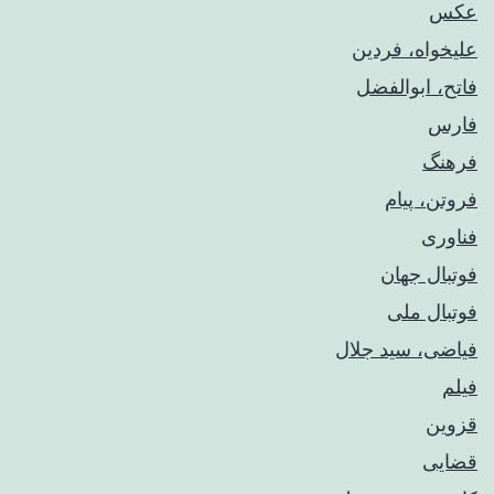
عکس
علیخواه، فردین
فاتح، ابوالفضل
فارس
فرهنگ
فروتن، پیام
فناوری
فوتبال جهان
فوتبال ملی
فیاضی، سید جلال
فیلم
قزوین
قضایی