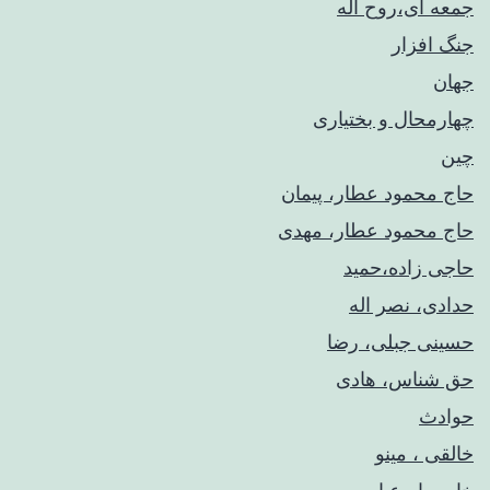
جمعه ای،روح اله
جنگ افزار
جهان
چهارمحال و بختیاری
چین
حاج محمود عطار، پیمان
حاج محمود عطار، مهدی
حاجی زاده،حمید
حدادی، نصر اله
حسینی جبلی، رضا
حق شناس، هادی
حوادث
خالقی ، مینو