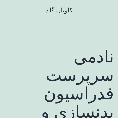
رش
کاویان گلد
ه
حتوا
نادمی
سرپرست
فدراسیون
بدنسازی و