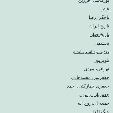
پورمحبی، فرزین
تئاتر
تاجگر، رضا
تاریخ ایران
تاریخ جهان
تجسمی
تغذیه و تناسب اندام
تلویزیون
تهرانی، مهدی
جعفرپور، محمدهادی
جعفری چمازکتی، احمد
جعفریان، رسول
جمعه ای،روح اله
جنگ افزار