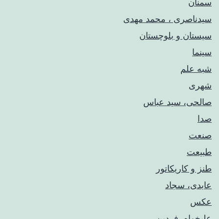
سمنان
سیدناصری ، محمد مهدی
سیستان و بلوچستان
سینما
شبه علم
شهری
صالحی، سید عباس
صدا
صنعت
طبیعت
طنز و کاریکاتور
عابدی، سجاد
عکس
علیخواه، فردین