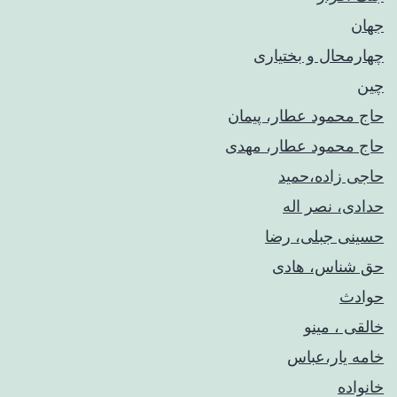
جهان
چهارمحال و بختیاری
چین
حاج محمود عطار، پیمان
حاج محمود عطار، مهدی
حاجی زاده،حمید
حدادی، نصر اله
حسینی جبلی، رضا
حق شناس، هادی
حوادث
خالقی ، مینو
خامه یار،عباس
خانواده