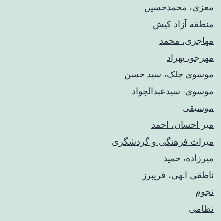
معزی، محمدحسین
منطقه آزاد کیش
مهاجری، محمد
مهرجو، بهراد
موسوی چلک، سید حسن
موسوی، سیدعبدالجواد
موسیقی
میر احسان، احمد
میراث فرهنگی و گردشگری
میرزاده، حمید
ناطقی الهی، فریبرز
نجوم
نظامی