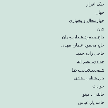
جنگ افزار
جهان
چهارمحال و بختیاری
چین
حاج محمود عطار، پیمان
حاج محمود عطار، مهدی
حاجی زاده،حمید
حدادی، نصر اله
حسینی جبلی، رضا
حق شناس، هادی
حوادث
خالقی ، مینو
خامه یار،عباس