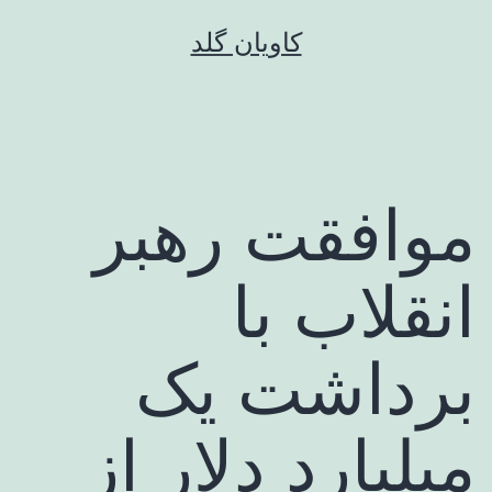
رش
کاویان گلد
ه
حتوا
موافقت رهبر
انقلاب با
برداشت یک
میلیارد دلار از