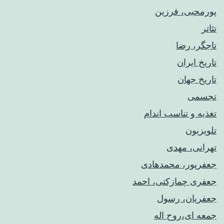
پورمحبی، فرزین
تئاتر
تاجگر، رضا
تاریخ ایران
تاریخ جهان
تجسمی
تغذیه و تناسب اندام
تلویزیون
تهرانی، مهدی
جعفرپور، محمدهادی
جعفری چمازکتی، احمد
جعفریان، رسول
جمعه ای،روح اله