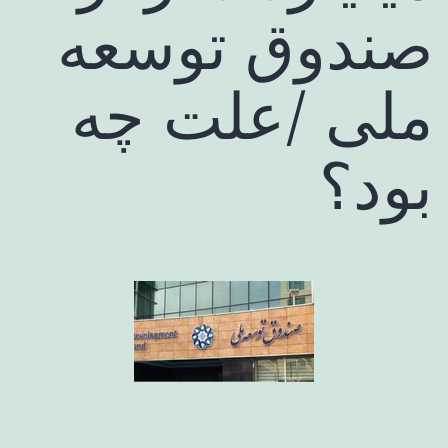
صندوق توسعه
ملی /علت چه
بود؟