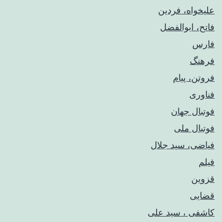
علیخواه، فردین
فاتح، ابوالفضل
فارس
فرهنگ
فروتن، پیام
فناوری
فوتبال جهان
فوتبال ملی
فیاضی، سید جلال
فیلم
قزوین
قضایی
کاشفی ، سید علی