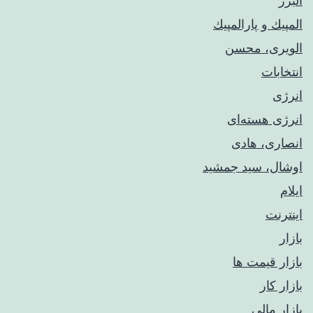
البرز
المپيك و پارالمپيك
الویری، محسن
انتخابات
انرژی
انرژی هسته‌ای
انصاری، هادی
اوشال، سید جمشید
ایلام
اینترنت
بازار
بازار قیمت ها
بازار کار
بازار مالی