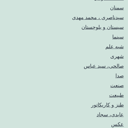
سمنان
سیدناصری ، محمد مهدی
سیستان و بلوچستان
سینما
شبه علم
شهری
صالحی، سید عباس
صدا
صنعت
طبیعت
طنز و کاریکاتور
عابدی، سجاد
عکس