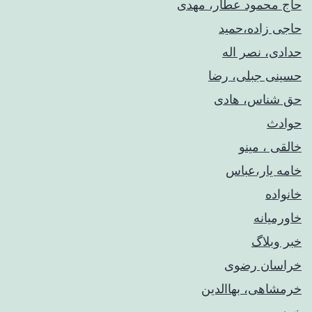
حاج محمود عطار، مهدی
حاجی زاده،حمید
حدادی، نصر اله
حسینی جبلی، رضا
حق شناس، هادی
حوادث
خالقی ، مینو
خامه یار،عباس
خانواده
خاورمیانه
خبر وبلاگ
خراسان رضوی
خرمشاهی، بهاالدین