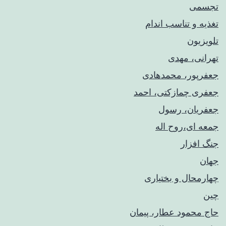
تجسمی
تغذیه و تناسب اندام
تلویزیون
تهرانی، مهدی
جعفرپور، محمدهادی
جعفری چمازکتی، احمد
جعفریان، رسول
جمعه ای،روح اله
جنگ افزار
جهان
چهارمحال و بختیاری
چین
حاج محمود عطار، پیمان