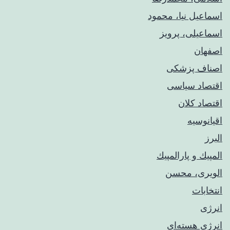
اسماعیل نیا، محمود
اسماعیلی، پرویز
اصفهان
اصناف پزشکی
اقتصاد سیاسی
اقتصاد کلان
اقیانوسیه
البرز
المپيك و پارالمپيك
الویری، محسن
انتخابات
انرژی
انرژی هسته‌ای