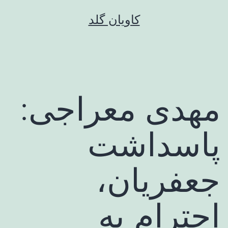
رش
کاویان گلد
ه
حتوا
مهدی معراجی:
پاسداشت
جعفریان،
احترام به