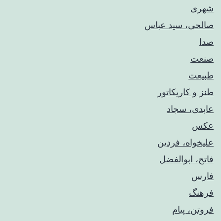
شهری
صالحی، سید عباس
صدا
صنعت
طبیعت
طنز و کاریکاتور
عابدی، سجاد
عکس
علیخواه، فردین
فاتح، ابوالفضل
فارس
فرهنگ
فروتن، پیام