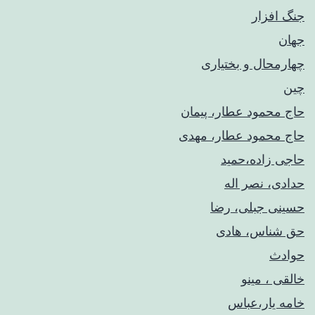
جنگ افزار
جهان
چهارمحال و بختیاری
چین
حاج محمود عطار، پیمان
حاج محمود عطار، مهدی
حاجی زاده،حمید
حدادی، نصر اله
حسینی جبلی، رضا
حق شناس، هادی
حوادث
خالقی ، مینو
خامه یار،عباس