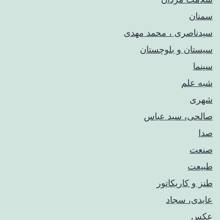
سمنان
سیدناصری ، محمد مهدی
سیستان و بلوچستان
سینما
شبه علم
شهری
صالحی، سید عباس
صدا
صنعت
طبیعت
طنز و کاریکاتور
عابدی، سجاد
عکس