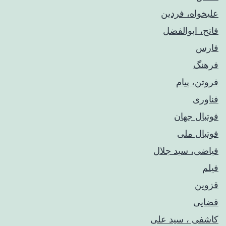
علیخواه، فردین
فاتح، ابوالفضل
فارس
فرهنگ
فروتن، پیام
فناوری
فوتبال جهان
فوتبال ملی
فیاضی، سید جلال
فیلم
قزوین
قضایی
کاشفی ، سید علی