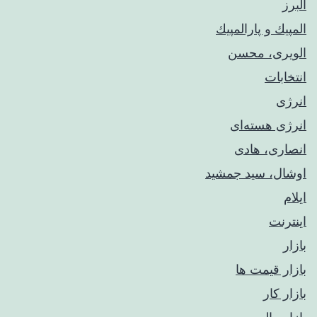
البرز
المپيك و پارالمپيك
الویری، محسن
انتخابات
انرژی
انرژی هسته‌ای
انصاری، هادی
اوشال، سید جمشید
ایلام
اینترنت
بازار
بازار قیمت ها
بازار کار