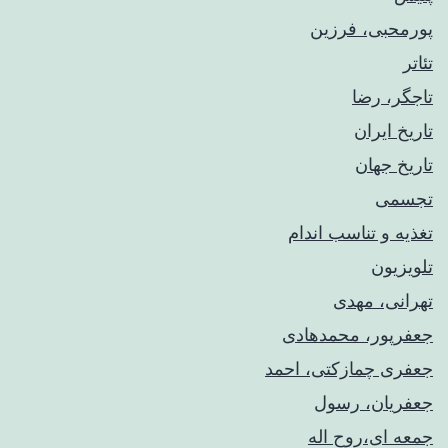
پورمحبی، فرزین
تئاتر
تاجگر، رضا
تاریخ ایران
تاریخ جهان
تجسمی
تغذیه و تناسب اندام
تلویزیون
تهرانی، مهدی
جعفرپور، محمدهادی
جعفری چمازکتی، احمد
جعفریان، رسول
جمعه ای،روح اله