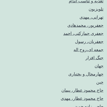
تغذیه و تناسب اندام
تلویزیون
تهرانی، مهدی
جعفرپور، محمدهادی
جعفری چمازکتی، احمد
جعفریان، رسول
جمعه ای،روح اله
جنگ افزار
جهان
چهارمحال و بختیاری
چین
حاج محمود عطار، پیمان
حاج محمود عطار، مهدی
حاجی زاده،حمید