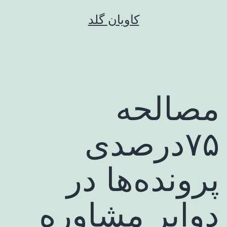
رش
کاویان گلد
ه
حتوا
مصالحه
۷۵درصدی
پرونده‌ها در
دوایر مشاوره