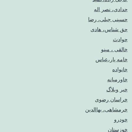
حدادی، نصر اله
حسینی جبلی، رضا
حق شناس، هادی
حوادث
خالقی ، مینو
خامه یار،عباس
خانواده
خاورمیانه
خبر وبلاگ
خراسان رضوی
خرمشاهی، بهاالدین
خودرو
خوزستان