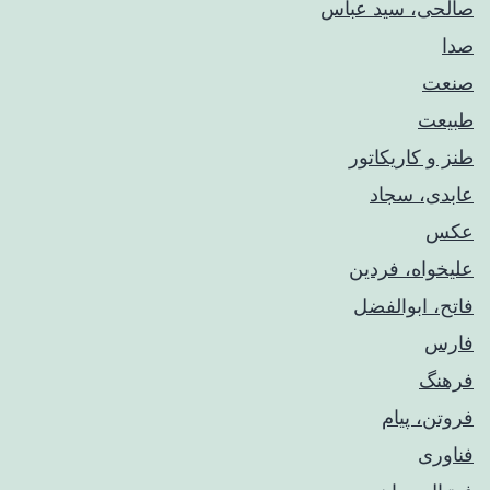
صالحی، سید عباس
صدا
صنعت
طبیعت
طنز و کاریکاتور
عابدی، سجاد
عکس
علیخواه، فردین
فاتح، ابوالفضل
فارس
فرهنگ
فروتن، پیام
فناوری