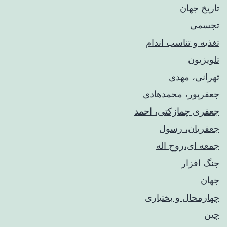
تاریخ جهان
تجسمی
تغذیه و تناسب اندام
تلویزیون
تهرانی، مهدی
جعفرپور، محمدهادی
جعفری چمازکتی، احمد
جعفریان، رسول
جمعه ای،روح اله
جنگ افزار
جهان
چهارمحال و بختیاری
چین