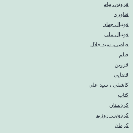
فروتن، پیام
فناوری
فوتبال جهان
فوتبال ملی
فیاضی، سید جلال
فیلم
قزوین
قضایی
کاشفی ، سید علی
کتاب
کردستان
کردونی، روزبه
کرمان