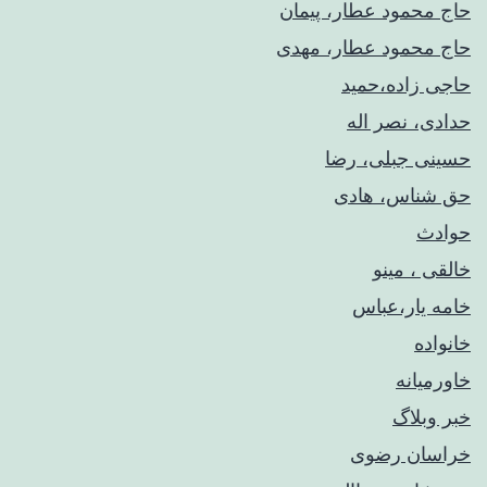
حاج محمود عطار، پیمان
حاج محمود عطار، مهدی
حاجی زاده،حمید
حدادی، نصر اله
حسینی جبلی، رضا
حق شناس، هادی
حوادث
خالقی ، مینو
خامه یار،عباس
خانواده
خاورمیانه
خبر وبلاگ
خراسان رضوی