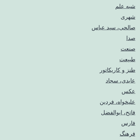
شبه علم
شهری
صالحی، سید عباس
صدا
صنعت
طبیعت
طنز و کاریکاتور
عابدی، سجاد
عکس
علیخواه، فردین
فاتح، ابوالفضل
فارس
فرهنگ