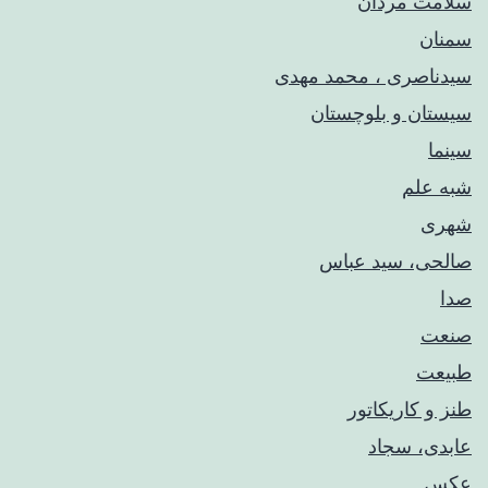
سلامت مردان
سمنان
سیدناصری ، محمد مهدی
سیستان و بلوچستان
سینما
شبه علم
شهری
صالحی، سید عباس
صدا
صنعت
طبیعت
طنز و کاریکاتور
عابدی، سجاد
عکس