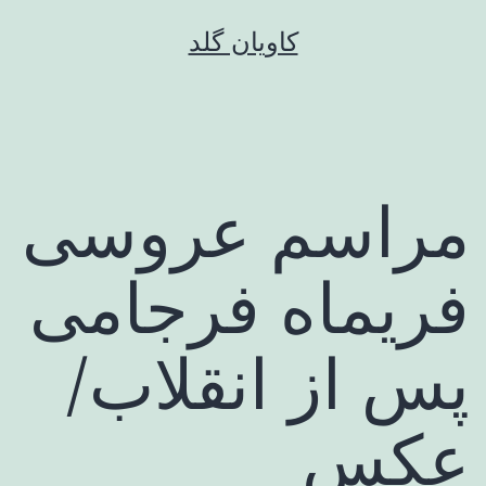
رش
کاویان گلد
ه
حتوا
مراسم عروسی
فریماه فرجامی
پس از انقلاب/
عکس