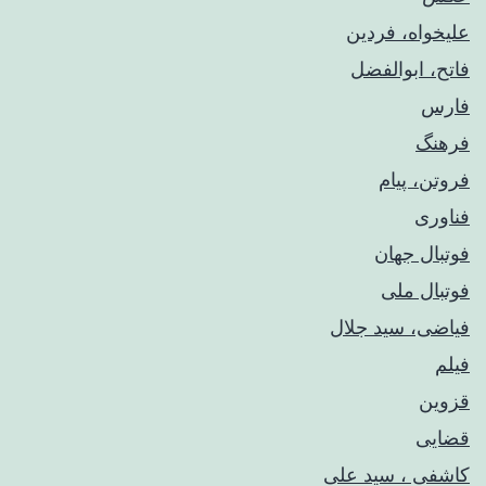
علیخواه، فردین
فاتح، ابوالفضل
فارس
فرهنگ
فروتن، پیام
فناوری
فوتبال جهان
فوتبال ملی
فیاضی، سید جلال
فیلم
قزوین
قضایی
کاشفی ، سید علی