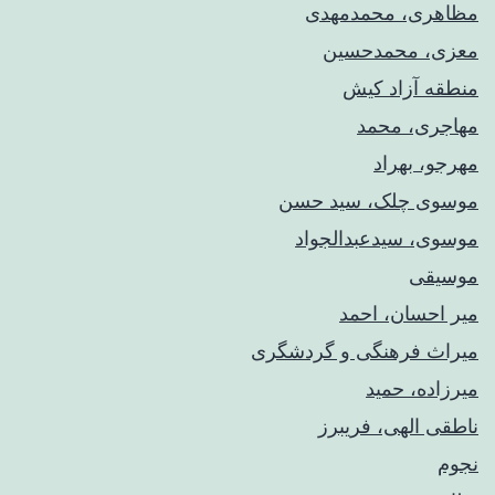
مظاهری، محمدمهدی
معزی، محمدحسین
منطقه آزاد کیش
مهاجری، محمد
مهرجو، بهراد
موسوی چلک، سید حسن
موسوی، سیدعبدالجواد
موسیقی
میر احسان، احمد
میراث فرهنگی و گردشگری
میرزاده، حمید
ناطقی الهی، فریبرز
نجوم