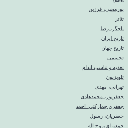
پورمحبی، فرزین
تئاتر
تاجگر، رضا
تاریخ ایران
تاریخ جهان
تجسمی
تغذیه و تناسب اندام
تلویزیون
تهرانی، مهدی
جعفرپور، محمدهادی
جعفری چمازکتی، احمد
جعفریان، رسول
جمعه ای،روح اله