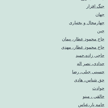
جنگ افزار
جهان
چهارمحال و بختیاری
چین
حاج محمود عطار، پیمان
حاج محمود عطار، مهدی
حاجی زاده،حمید
حدادی، نصر اله
حسینی جبلی، رضا
حق شناس، هادی
حوادث
خالقی ، مینو
خامه یار،عباس