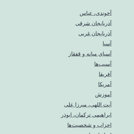
آخوندی، عباس
آذربایجان شرقی
آذربایجان غربی
آسیا
آسیای میانه و قفقاز
آسیب‌ها
آفریقا
آمریکا
آموزش
آیت اللهی، میرزا علی
ابراهیمی ترکمان، ابوذر
احزاب و شخصیت‌ها