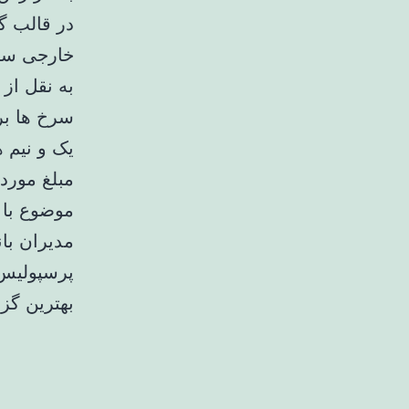
در قالب گ
خارجی سرم
به نقل از
سرخ ها ب
یک و نیم ه
مبلغ مورد
موضوع با 
مدیران با
پرسپولیس 
بهترین گز