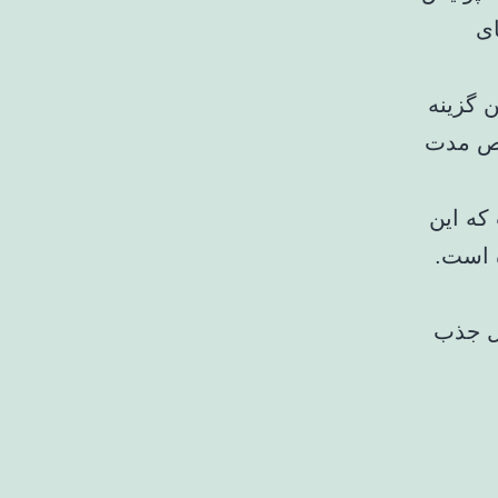
ای
 گزینه
وص مدت
که این
ه است.
ال جذب