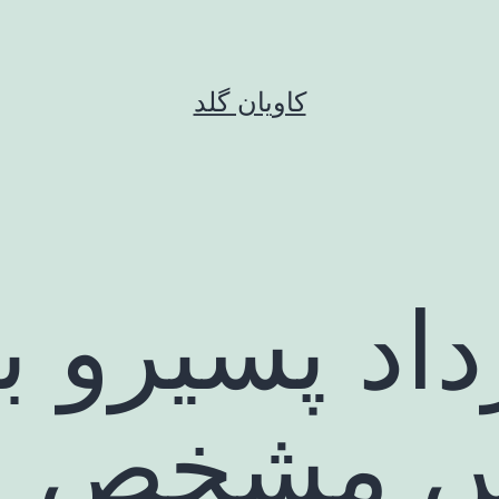
کاویان گلد
داد پسیرو با
س مشخص 