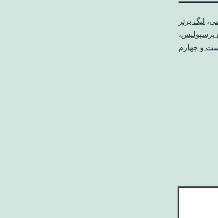
شی
،
لیگ برتر
 پرسپولیس
،
یست و چهارم