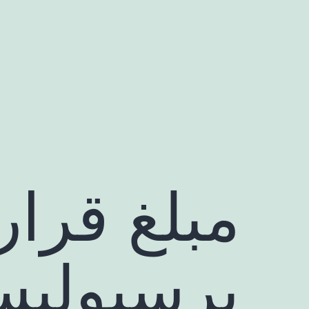
رش
ه
حتوا
مبلغ قرار
پرسپولی