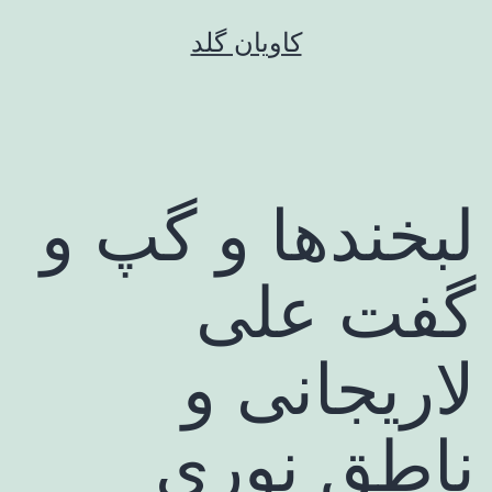
رش
کاویان گلد
ه
حتوا
لبخندها و گپ و
گفت علی
لاریجانی و
ناطق نوری