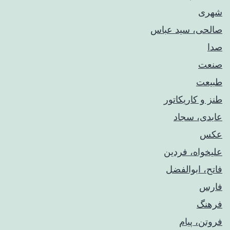
شهری
صالحی، سید عباس
صدا
صنعت
طبیعت
طنز و کاریکاتور
عابدی، سجاد
عکس
علیخواه، فردین
فاتح، ابوالفضل
فارس
فرهنگ
فروتن، پیام