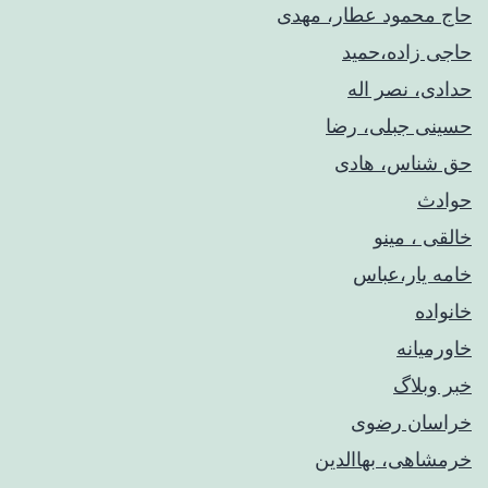
حاج محمود عطار، مهدی
حاجی زاده،حمید
حدادی، نصر اله
حسینی جبلی، رضا
حق شناس، هادی
حوادث
خالقی ، مینو
خامه یار،عباس
خانواده
خاورمیانه
خبر وبلاگ
خراسان رضوی
خرمشاهی، بهاالدین