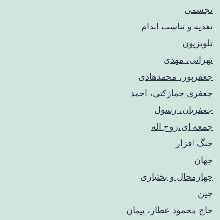
تجسمی
تغذیه و تناسب اندام
تلویزیون
تهرانی، مهدی
جعفرپور، محمدهادی
جعفری چمازکتی، احمد
جعفریان، رسول
جمعه ای،روح اله
جنگ افزار
جهان
چهارمحال و بختیاری
چین
حاج محمود عطار، پیمان