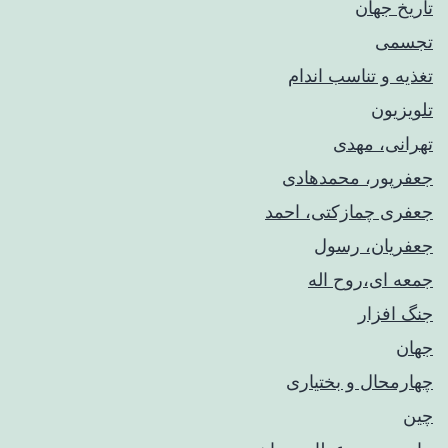
تاریخ جهان
تجسمی
تغذیه و تناسب اندام
تلویزیون
تهرانی، مهدی
جعفرپور، محمدهادی
جعفری چمازکتی، احمد
جعفریان، رسول
جمعه ای،روح اله
جنگ افزار
جهان
چهارمحال و بختیاری
چین