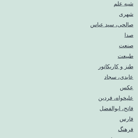
شبه علم
شهری
صالحی، سید عباس
صدا
صنعت
طبیعت
طنز و کاریکاتور
عابدی، سجاد
عکس
علیخواه، فردین
فاتح، ابوالفضل
فارس
فرهنگ