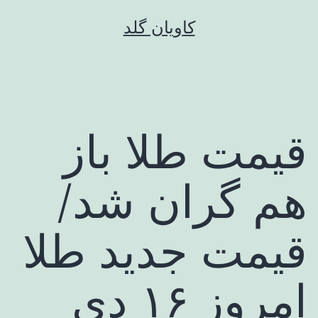
رش
کاویان گلد
ه
حتوا
قیمت طلا باز
هم گران شد/
قیمت جدید طلا
امروز ۱۶ دی