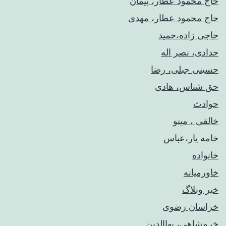
حاج محمود عطار، پیمان
حاج محمود عطار، مهدی
حاجی زاده،حمید
حدادی، نصر اله
حسینی جبلی، رضا
حق شناس، هادی
حوادث
خالقی ، مینو
خامه یار،عباس
خانواده
خاورمیانه
خبر وبلاگ
خراسان رضوی
خرمشاهی، بهاالدین