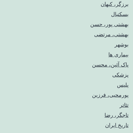
برزگر، کیهان
بسکتبال
بهشتی پور، حسن
بهشتی، مرتضی
بوشهر
بیماری ها
پاک آئین، محسن
پزشکی
پلیس
پورمحبی، فرزین
تئاتر
تاجگر، رضا
تاریخ ایران