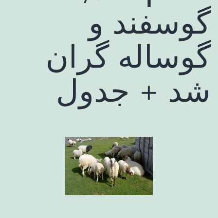
گوسفند و
گوساله گران
شد + جدول