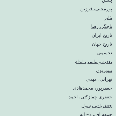
پورمحبی، فرزین
تئاتر
تاجگر، رضا
تاریخ ایران
تاریخ جهان
تجسمی
تغذیه و تناسب اندام
تلویزیون
تهرانی، مهدی
جعفرپور، محمدهادی
جعفری چمازکتی، احمد
جعفریان، رسول
جمعه ای،روح اله