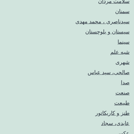
سلامت مردان
سمنان
سیدناصری ، محمد مهدی
سیستان و بلوچستان
سینما
شبه علم
شهری
صالحی، سید عباس
صدا
صنعت
طبیعت
طنز و کاریکاتور
عابدی، سجاد
عکس