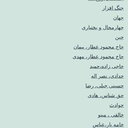
جنگ افزار
جهان
چهارمحال و بختیاری
چین
حاج محمود عطار، پیمان
حاج محمود عطار، مهدی
حاجی زاده،حمید
حدادی، نصر اله
حسینی جبلی، رضا
حق شناس، هادی
حوادث
خالقی ، مینو
خامه یار،عباس