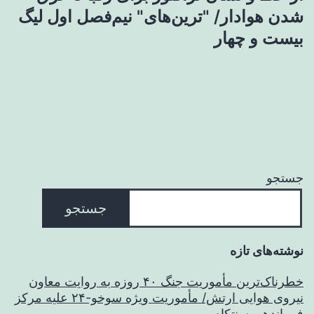
شدن هوادار/ "ترین‌های" نیم‌فصل اول لیگ
بیست و چهار
جستجو
جستجو
نوشته‌های تازه
خطرناک‌ترین مأموریت جنگ ۴۰ روزه به روایت معاون
نیروی هوایی ارتش/ مأموریت ویژه سوخو-۲۴ علیه مرکز
فرماندهی سنتکام