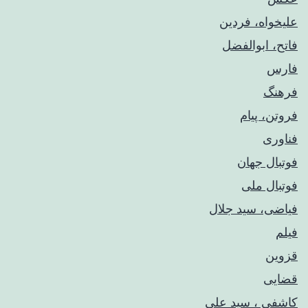
علیخواه، فردین
فاتح، ابوالفضل
فارس
فرهنگ
فروتن، پیام
فناوری
فوتبال جهان
فوتبال ملی
فیاضی، سید جلال
فیلم
قزوین
قضایی
کاشفی ، سید علی