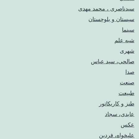
سیدناصری ، محمد مهدی
سیستان و بلوچستان
سینما
شبه علم
شهری
صالحی، سید عباس
صدا
صنعت
طبیعت
طنز و کاریکاتور
عابدی، سجاد
عکس
علیخواه، فردین