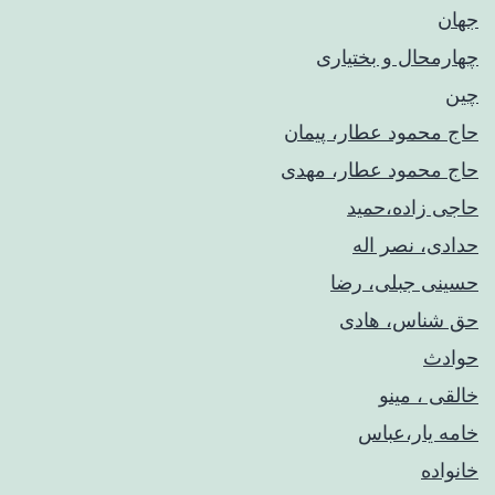
جهان
چهارمحال و بختیاری
چین
حاج محمود عطار، پیمان
حاج محمود عطار، مهدی
حاجی زاده،حمید
حدادی، نصر اله
حسینی جبلی، رضا
حق شناس، هادی
حوادث
خالقی ، مینو
خامه یار،عباس
خانواده