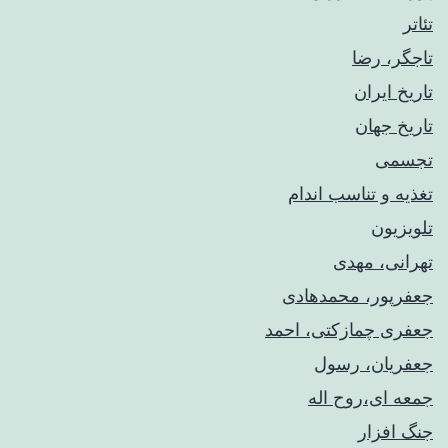
تئاتر
تاجگر، رضا
تاریخ ایران
تاریخ جهان
تجسمی
تغذیه و تناسب اندام
تلویزیون
تهرانی، مهدی
جعفرپور، محمدهادی
جعفری چمازکتی، احمد
جعفریان، رسول
جمعه ای،روح اله
جنگ افزار