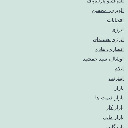
المپيك و پارالمپيك
الویری، محسن
انتخابات
انرژی
انرژی هسته‌ای
انصاری، هادی
اوشال، سید جمشید
ایلام
اینترنت
بازار
بازار قیمت ها
بازار کار
بازار مالی
بازرگانی