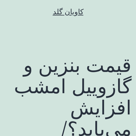
رش
کاویان گلد
ه
حتوا
قیمت بنزین و
گازوییل امشب
افزایش
می‌یابد؟/