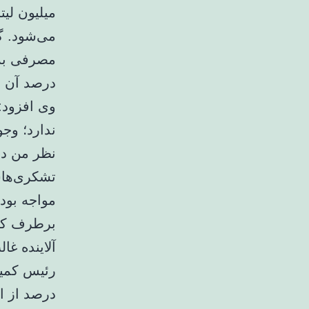
درصد آن ب
وی افزود: 
ندارد؛ وج
نظر من در
تشکری‌هاشم
مواجه بودن
برطرف کنن
آلاینده غ
درصد از ای