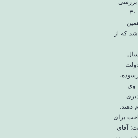
 بررسی
ر این، قرارداد خرید ۵۰۰ اتوبوس دیگر نیز ابتدا به ۳۰۰
 در همین
شد که از
سال
دولت
رسوده،
 وی
دیری
 دهند.
 ۱۵ درصد پیش‌پرداخت برای
فت: آقای
زاکانی در سخنرانی انتخاباتی خود اشاره کرد که تحریم‌ها سهم ۱۵ درصدی