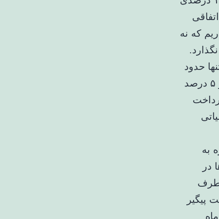
اتفاقی
یم که نه
گذارد.
نها حدود
۹.۵ درصد از ۱۵ درصد مبلغ پیش‌پرداخت را پرداخت کرده و هنوز ۵ درصد
رداخت
یاتی
 به
 در
 طرف
ت پیگیر
ماه