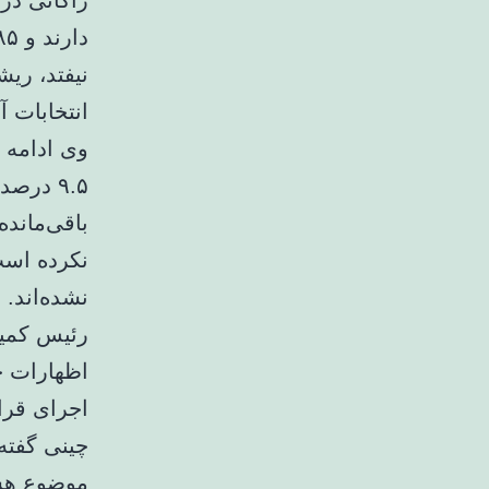
نیفتد، ریش
انتخابات آ
وی ادامه د
باقی‌ماند
نکرده است،
نشده‌اند.
رئیس کمیس
اظهارات چ
اجرای قرا
چینی گفته
موضوع هست