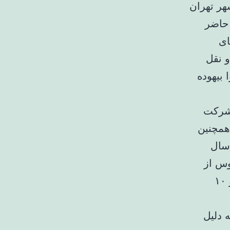
ار دارند، تصریح کرد: طبق مطالعات سال ۸۶، شهر تهران
حال حاضر
ای
 نقل
بیهوده
اتوبوس با شرکت
. همچنین
 بهار سال
ه بر این، قرارداد خرید ۲۵۰۰ اتوبوس از
چین نیز منعقد شده که تاکنون ۱۱۹ دستگاه در گمرک قرار دارد و ۱۰
خلی نیز به دلیل