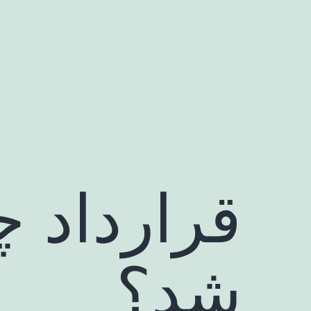
رش
ه
حتوا
قرارداد چ
شد؟