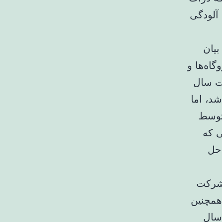
 آلودگی
یان
وگاه‌ها و
ات سال
س داشته باشد، اما
بود توسط
 که
حل
اتوبوس با شرکت
. همچنین
 بهار سال