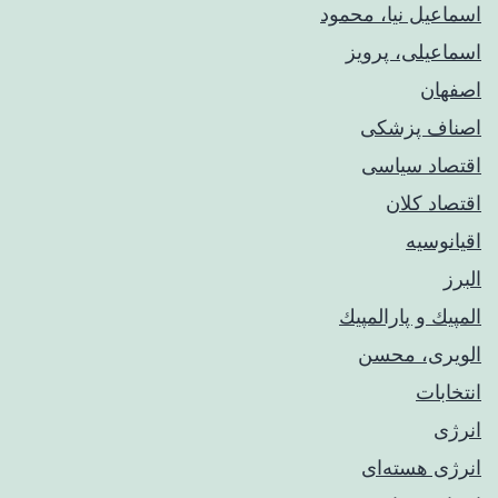
اسماعیل نیا، محمود
اسماعیلی، پرویز
اصفهان
اصناف پزشکی
اقتصاد سیاسی
اقتصاد کلان
اقیانوسیه
البرز
المپيك و پارالمپيك
الویری، محسن
انتخابات
انرژی
انرژی هسته‌ای