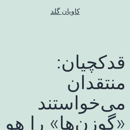
رش
کاویان گلد
ه
حتوا
قدکچیان:
منتقدان
می‌خواستند
«گوزن‌ها» را هو