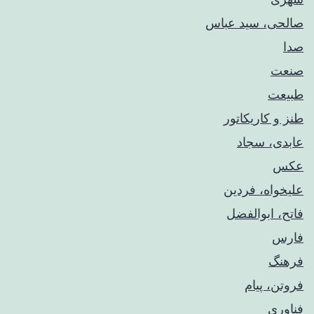
صالحی، سید عباس
صدا
صنعت
طبیعت
طنز و کاریکاتور
عابدی، سجاد
عکس
علیخواه، فردین
فاتح، ابوالفضل
فارس
فرهنگ
فروتن، پیام
فناوری