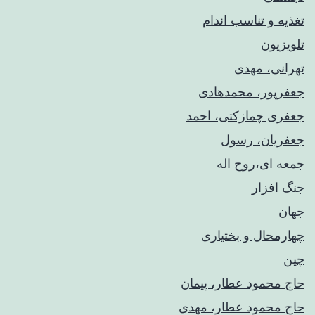
تغذیه و تناسب اندام
تلویزیون
تهرانی، مهدی
جعفرپور، محمدهادی
جعفری چمازکتی، احمد
جعفریان، رسول
جمعه ای،روح اله
جنگ افزار
جهان
چهارمحال و بختیاری
چین
حاج محمود عطار، پیمان
حاج محمود عطار، مهدی