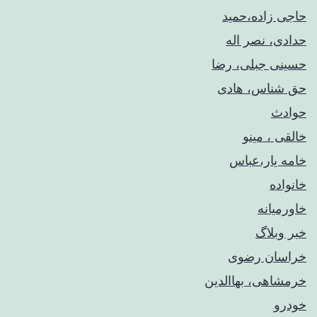
حاجی زاده،حمید
حدادی، نصر اله
حسینی جبلی، رضا
حق شناس، هادی
حوادث
خالقی ، مینو
خامه یار،عباس
خانواده
خاورمیانه
خبر وبلاگ
خراسان رضوی
خرمشاهی، بهاالدین
خودرو