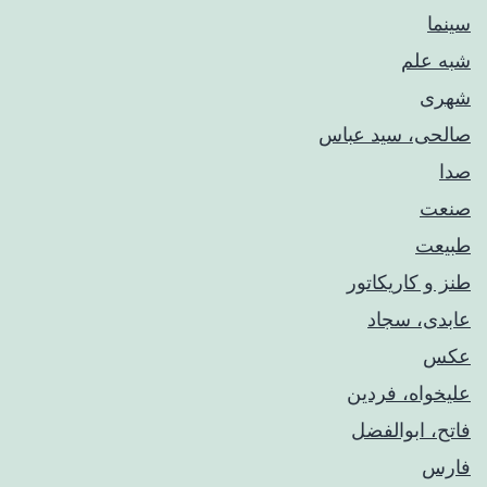
سینما
شبه علم
شهری
صالحی، سید عباس
صدا
صنعت
طبیعت
طنز و کاریکاتور
عابدی، سجاد
عکس
علیخواه، فردین
فاتح، ابوالفضل
فارس