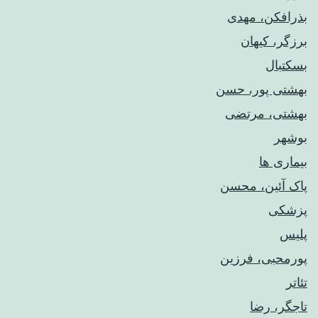
بذرافکن، مهدی
برزگر، کیهان
بسکتبال
بهشتی پور، حسن
بهشتی، مرتضی
بوشهر
بیماری ها
پاک آئین، محسن
پزشکی
پلیس
پورمحبی، فرزین
تئاتر
تاجگر، رضا