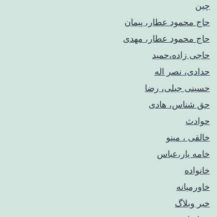
چین
حاج محمود عطار، پیمان
حاج محمود عطار، مهدی
حاجی زاده،حمید
حدادی، نصر اله
حسینی جبلی، رضا
حق شناس، هادی
حوادث
خالقی ، مینو
خامه یار،عباس
خانواده
خاورمیانه
خبر وبلاگ