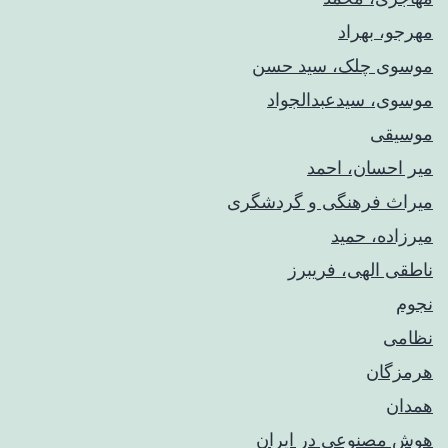
مهرجو، بهراد
موسوی چلک، سید حسن
موسوی، سیدعبدالجواد
موسیقی
میر احسان، احمد
میراث فرهنگی و گردشگری
میرزاده، حمید
ناطقی الهی، فریبرز
نجوم
نظامی
هرمزگان
همدان
هوش مصنوعی در ایران