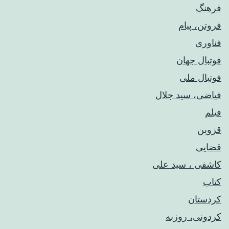
فرهنگ
فروتن، پیام
فناوری
فوتبال جهان
فوتبال ملی
فیاضی، سید جلال
فیلم
قزوین
قضایی
کاشفی ، سید علی
کتاب
کردستان
کردونی، روزبه