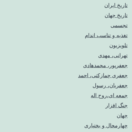
تاریخ ایران
تاریخ جهان
تجسمی
تغذیه و تناسب اندام
تلویزیون
تهرانی، مهدی
جعفرپور، محمدهادی
جعفری چمازکتی، احمد
جعفریان، رسول
جمعه ای،روح اله
جنگ افزار
جهان
چهارمحال و بختیاری