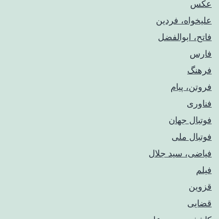
عکس
علیخواه، فردین
فاتح، ابوالفضل
فارس
فرهنگ
فروتن، پیام
فناوری
فوتبال جهان
فوتبال ملی
فیاضی، سید جلال
فیلم
قزوین
قضایی