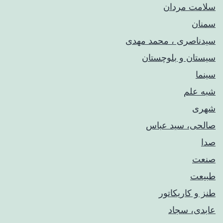
سلامت مردان
سمنان
سیدناصری ، محمد مهدی
سیستان و بلوچستان
سینما
شبه علم
شهری
صالحی، سید عباس
صدا
صنعت
طبیعت
طنز و کاریکاتور
عابدی، سجاد