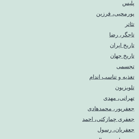
پلیس
پورمحبی، فرزین
تئاتر
تاجگر، رضا
تاریخ ایران
تاریخ جهان
تجسمی
تغذیه و تناسب اندام
تلویزیون
تهرانی، مهدی
جعفرپور، محمدهادی
جعفری چمازکتی، احمد
جعفریان، رسول