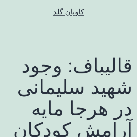
رش
کاویان گلد
ه
حتوا
قالیباف: وجود
شهید سلیمانی
در هرجا مایه
آرامش کودکان