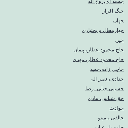
جمعه ای،روح اله
جنگ افزار
جهان
چهارمحال و بختیاری
چین
حاج محمود عطار، پیمان
حاج محمود عطار، مهدی
حاجی زاده،حمید
حدادی، نصر اله
حسینی جبلی، رضا
حق شناس، هادی
حوادث
خالقی ، مینو
خامه یار،عباس