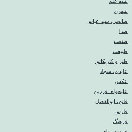
شبه علم
شهری
صالحی، سید عباس
صدا
صنعت
طبیعت
طنز و کاریکاتور
عابدی، سجاد
عکس
علیخواه، فردین
فاتح، ابوالفضل
فارس
فرهنگ
فروتن، پیام