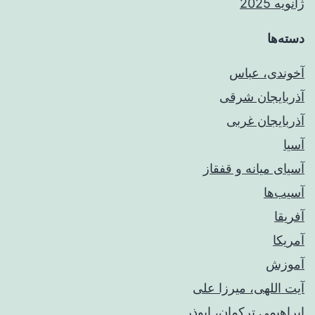
ژانویه 2025
دسته‌ها
آخوندی، عباس
آذربایجان شرقی
آذربایجان غربی
آسیا
آسیای میانه و قفقاز
آسیب‌ها
آفریقا
آمریکا
آموزش
آیت اللهی، میرزا علی
ابراهیمی ترکمان، ابوذر