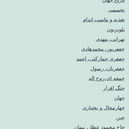
تجسمی
تغذیه و تناسب اندام
تلویزیون
تهرانی، مهدی
جعفرپور، محمدهادی
جعفری چمازکتی، احمد
جعفریان، رسول
جمعه ای،روح اله
جنگ افزار
جهان
چهارمحال و بختیاری
چین
حاج محمود عطار، پیمان