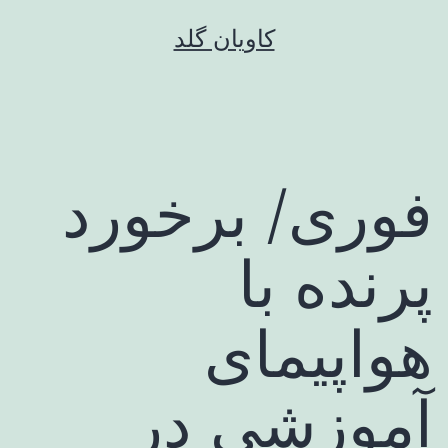
رش
کاویان گلد
ه
حتوا
فوری/ برخورد
پرنده با
هواپیمای
آموزشی در