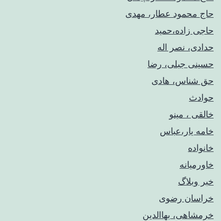
حاج محمود عطار، مهدی
حاجی زاده،حمید
حدادی، نصر اله
حسینی جبلی، رضا
حق شناس، هادی
حوادث
خالقی ، مینو
خامه یار،عباس
خانواده
خاورمیانه
خبر وبلاگ
خراسان رضوی
خرمشاهی، بهاالدین