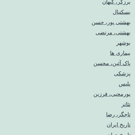
برزگر، کیهان
بسکتبال
بهشتی پور، حسن
بهشتی، مرتضی
بوشهر
بیماری ها
پاک آئین، محسن
پزشکی
پلیس
پورمحبی، فرزین
تئاتر
تاجگر، رضا
تاریخ ایران
تاریخ جهان