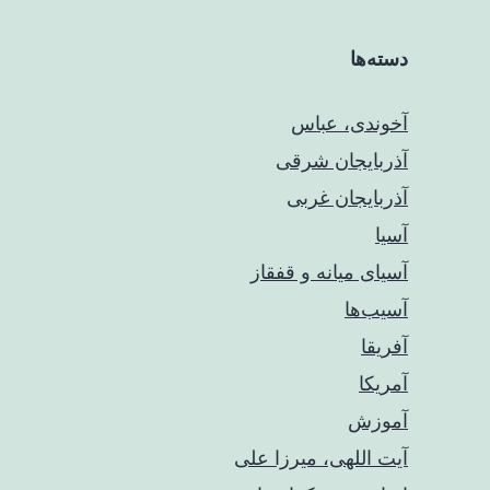
دسته‌ها
آخوندی، عباس
آذربایجان شرقی
آذربایجان غربی
آسیا
آسیای میانه و قفقاز
آسیب‌ها
آفریقا
آمریکا
آموزش
آیت اللهی، میرزا علی