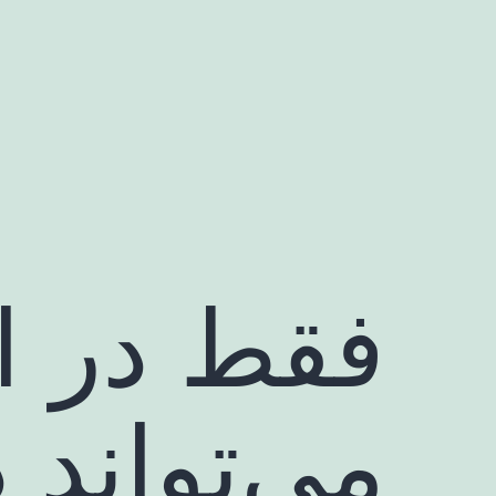
رش
ه
حتوا
فقط در ا
می‌تواند